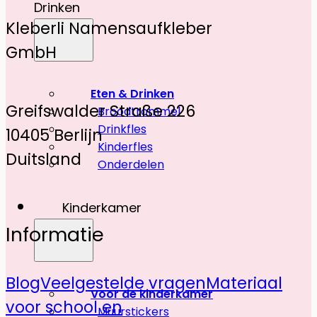
Drinken
Kleberli Namensaufkleber
GmbH
Eten & Drinken
Greifswalder Straße 226
Broodtrommel
Drinkfles
10405 Berlijn
Kinderfles
Duitsland
Onderdelen
Kinderkamer
Informatie
Blog
Veelgestelde vragen
Materiaal
Voor de kinderkamer
voor school en
Muurstickers