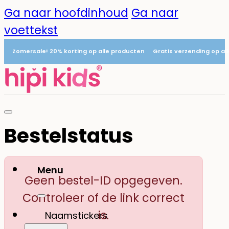
Ga naar hoofdinhoud
Ga naar
voettekst
Zomersale! 20% korting op alle producten
Gratis verzending op al
Bestelstatus
Menu
Geen bestel-ID opgegeven.
0
Controleer of de link correct
is.
Naamstickers