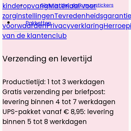
kinderopvang
Materiaal voor
Glow-in-the-dark muurstickers
zorginstellingen
Tevredenheidsgaranti
Pakketten
voorwaarden
Privacyverklaring
Herroep
van de klantenclub
Verzending en levertijd
Productietijd: 1 tot 3 werkdagen
Gratis verzending per briefpost:
levering binnen 4 tot 7 werkdagen
UPS-pakket vanaf € 8,95: levering
binnen 5 tot 8 werkdagen