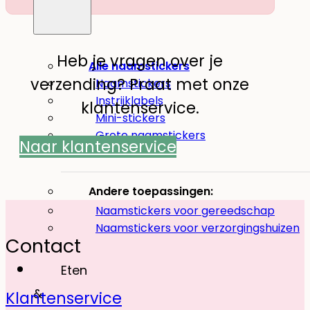
Heb je vragen over je
Alle naamstickers
verzending? Praat met onze
Naamstickers
Instrijklabels
klantenservice.
Mini-stickers
Grote naamstickers
Naar klantenservice
Potloodlabels
Andere toepassingen:
Naamstickers voor gereedschap
Naamstickers voor verzorgingshuizen
Contact
Eten
&
Klantenservice