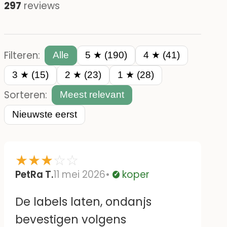
297
reviews
Filteren:
Alle
5 ★ (190)
4 ★ (41)
3 ★ (15)
2 ★ (23)
1 ★ (28)
Sorteren:
Meest relevant
Nieuwste eerst
★
★
★
☆
☆
PetRa T.
11 mei 2026
koper
Geverifieerd
De labels laten, ondanjs
bevestigen volgens