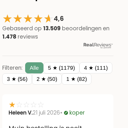
★
★
★
★
☆
★
4,6
Gebaseerd op
13.509
beoordelingen en
1.478
reviews
Filteren:
Alle
5 ★ (1179)
4 ★ (111)
3 ★ (56)
2 ★ (50)
1 ★ (82)
★
☆
☆
☆
☆
Heleen V.
21 juli 2026
koper
Geverifieerd