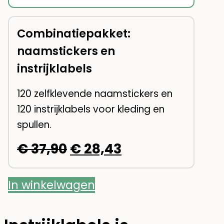
prijs
prijs
was:
is:
Combinatiepakket:
naamstickers en
€ 18,95.
€ 15,16.
instrijklabels
120 zelfklevende naamstickers en
120 instrijklabels voor kleding en
spullen.
Oorspronkelijke
Huidige
€
37,90
€
28,43
prijs
prijs
In winkelwagen
was:
is:
€ 37,90.
€ 28,43.