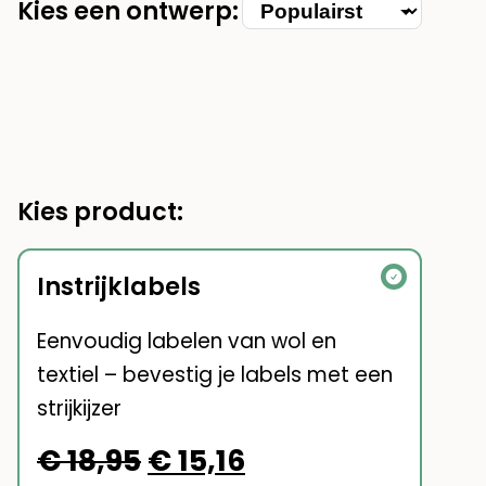
Kies een ontwerp:
Kies
categorie
Kies product:
Instrijklabels
Eenvoudig labelen van wol en
textiel – bevestig je labels met een
strijkijzer
Oorspronkelijke
Huidige
€
18,95
€
15,16