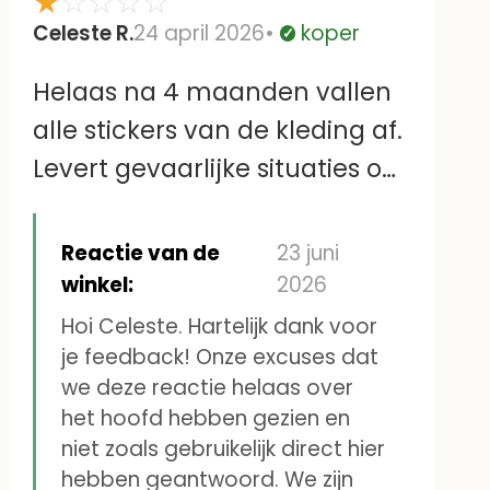
★
☆
☆
☆
☆
Celeste R.
24 april 2026
koper
Geverifieerd
Helaas na 4 maanden vallen
alle stickers van de kleding af.
Levert gevaarlijke situaties op
zoals losse stickers in het
bedje, die de baby in het
Reactie van de
23 juni
mondje wil stoppen
winkel:
2026
Hoi Celeste. Hartelijk dank voor
je feedback! Onze excuses dat
we deze reactie helaas over
het hoofd hebben gezien en
niet zoals gebruikelijk direct hier
hebben geantwoord. We zijn