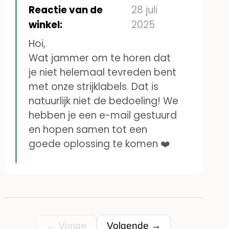
Reactie van de
28 juli
kleren al meerdere malen
winkel:
2025
gewassen en de labels zijn
Hoi,
nog steeds duidelijk leesbaar
Wat jammer om te horen dat
en zitten nog vast (Bij andere
je niet helemaal tevreden bent
met onze strijklabels. Dat is
bewoners die andere merken
natuurlijk niet de bedoeling! We
labels hadden zijn al een
hebben je een e-mail gestuurd
aantal labels eraf gevallen)
en hopen samen tot een
Dus zowel ik als de meiden
goede oplossing te komen ❤️
van de zorg zijn erg blij met de
labels van hipi.
← Vorige
Volgende →