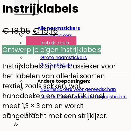
Instrijklabels
Alle naamstickers
Oorspronkelijke
Huidige
€
18,95
€
15,16
Naamstickers
prijs
prijs
Instrijklabels
Ontwerp je eigen instrijklabels
Mini-stickers
was:
is:
Grote naamstickers
€ 18,95.
€ 15,16.
Instrijklabels zijn dé klassieker voor
Potloodlabels
het labelen van allerlei soorten
Andere toepassingen:
textiel, zoals sokken, wol,
Naamstickers voor gereedschap
handdoeken en meer. Elk label
Naamstickers voor verzorgingshuizen
meet 1,3 × 3 cm en wordt
Eten
aangebracht met een strijkijzer.
&