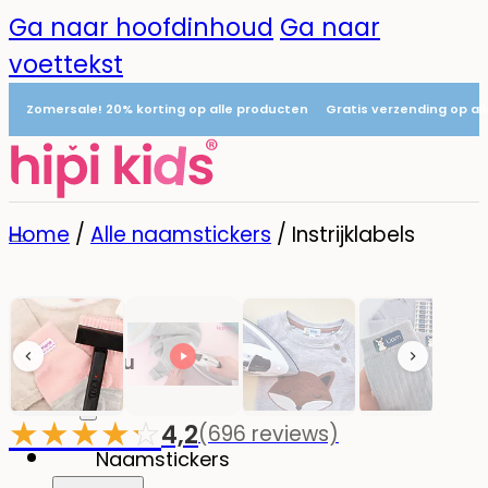
Ga naar hoofdinhoud
Ga naar
voettekst
Zomersale! 20% korting op alle producten
Gratis verzending op al
Home
/
Alle naamstickers
/
Instrijklabels
Menu
0
★
★
★
★
☆
★
4,2
(696 reviews)
-20%
Naamstickers