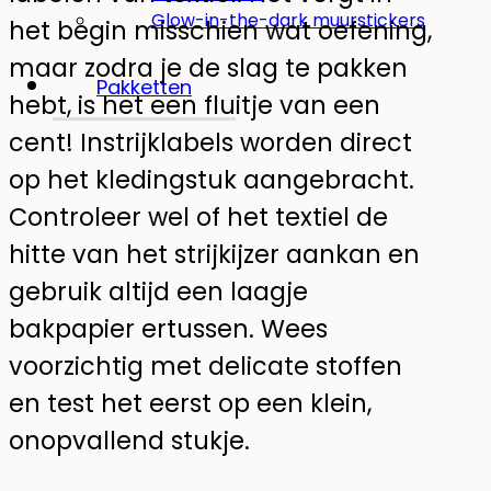
Glow-in-the-dark muurstickers
het begin misschien wat oefening,
maar zodra je de slag te pakken
Pakketten
hebt, is het een fluitje van een
cent! Instrijklabels worden direct
op het kledingstuk aangebracht.
Controleer wel of het textiel de
hitte van het strijkijzer aankan en
gebruik altijd een laagje
bakpapier ertussen. Wees
voorzichtig met delicate stoffen
en test het eerst op een klein,
onopvallend stukje.