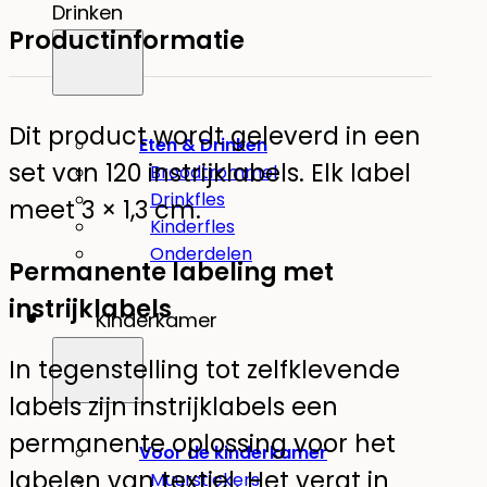
Drinken
Productinformatie
Dit product wordt geleverd in een
Eten & Drinken
set van 120 instrijklabels. Elk label
Broodtrommel
Drinkfles
meet 3 × 1,3 cm.
Kinderfles
Onderdelen
Permanente labeling met
instrijklabels
Kinderkamer
In tegenstelling tot zelfklevende
labels zijn instrijklabels een
permanente oplossing voor het
Voor de kinderkamer
labelen van textiel. Het vergt in
Muurstickers