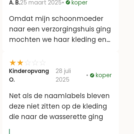
A. B.
25 maart 2025
koper
Geverifieerd
Omdat mijn schoonmoeder
naar een verzorgingshuis ging
mochten we haar kleding en
losse spullen labelen. Hipi had
in mijn ogen de leukste labels.
★
★
☆
☆
☆
Gekozen voor 3 typen labels
Kinderopvang
28 juli
koper
Geverifieerd
O.
2025
omdat sommige kleding niet
met een strijklabel kon. Leuke
Net als de naamlabels bleven
aanbieding voor de set van
deze niet zitten op de kleding
strijk en plaklabels. Het
die naar de wasserette ging
plakken en strijken ging super
makkelijk. Inmiddels zijn de