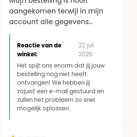
Mujn bestelling is nooit
aangekomen terwijl in mijn
account alle gegevens
kloppen.Ik heb ook al eerder
naamstickers voor mijn vader
Reactie van de
22 juli
besteld. Vervolgens is er geen
winkel:
2026
contact met jullie te krijgen
Het spijt ons enorm dat jij jouw
bestelling nog niet heeft
omdat het mailadres niet
ontvangen! We hebben jij
klopt.
zojuist een e-mail gestuurd en
Heleen Veldhuijs
zullen het probleem zo snel
mogelijk oplossen.