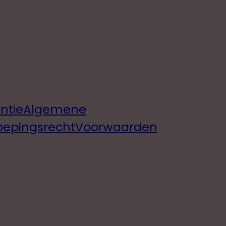
ntie
Algemene
oepingsrecht
Voorwaarden