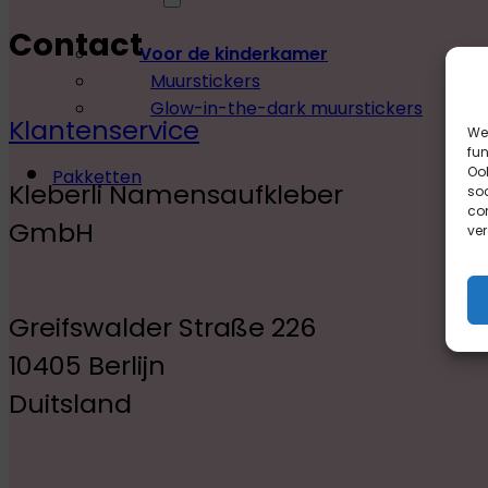
Contact
Voor de kinderkamer
Muurstickers
Glow-in-the-dark muurstickers
Klantenservice
We 
fun
Ook
Pakketten
Kleberli Namensaufkleber
so
com
GmbH
ver
Greifswalder Straße 226
10405 Berlijn
Duitsland