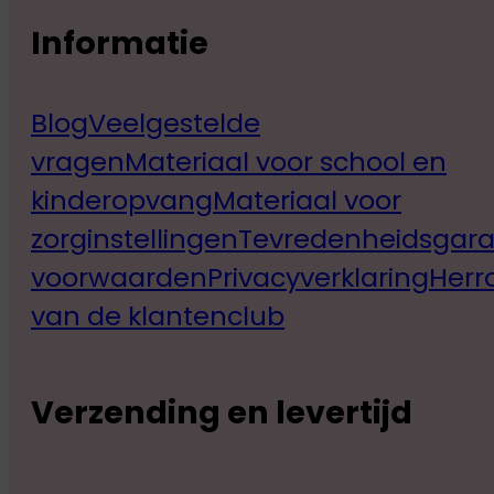
Informatie
Blog
Veelgestelde
vragen
Materiaal voor school en
kinderopvang
Materiaal voor
zorginstellingen
Tevredenheidsgara
voorwaarden
Privacyverklaring
Herr
van de klantenclub
Verzending en levertijd