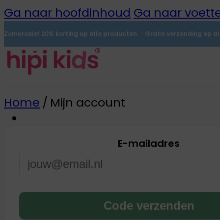
Ga naar hoofdinhoud
Ga naar voette
Zomersale! 20% korting op alle producten
Gratis verzending op a
Home
/
Mijn account
E-mailadres
Naamstickers
0
Alle naamstickers
Naamstickers
Instrijklabels
Code verzenden
Mini-stickers