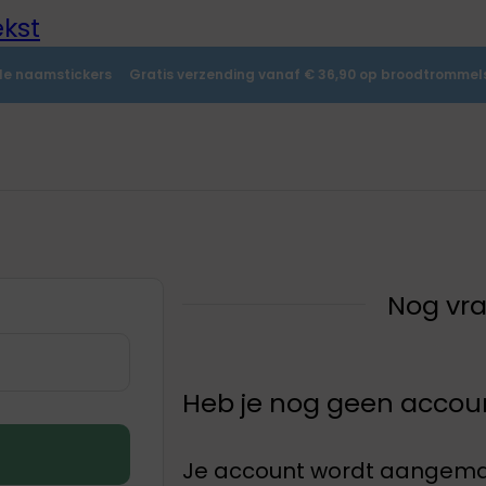
kst
lle naamstickers
Gratis verzending vanaf € 36,90 op broodtrommels
Nog vr
Heb je nog geen accoun
Je account wordt aangemaak