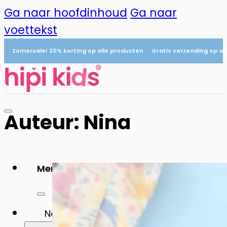
Ga naar hoofdinhoud
Ga naar
voettekst
Zomersale! 20% korting op alle producten
Gratis verzending op al
Auteur:
Nina
Menu
0
Naamstickers