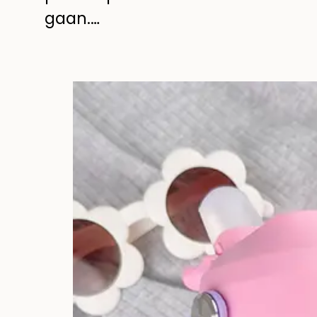
gaan.…