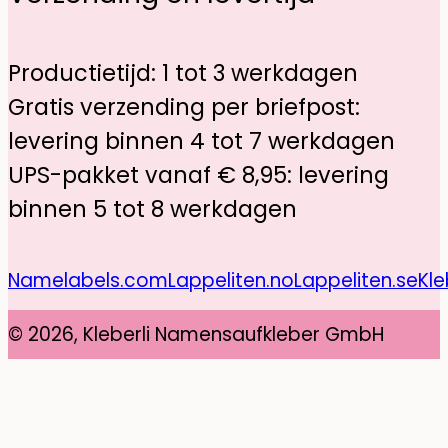
Productietijd: 1 tot 3 werkdagen
Gratis verzending per briefpost:
levering binnen 4 tot 7 werkdagen
UPS-pakket vanaf € 8,95: levering
binnen 5 tot 8 werkdagen
Namelabels.com
Lappeliten.no
Lappeliten.se
Kle
© 2026, Kleberli Namensaufkleber GmbH