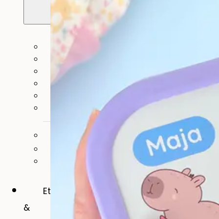
Alle naamstickers
Naamstickers
Instrijklabels
Mini-stickers
Grote naamstickers
Potloodlabels
Andere toepassingen:
Naamstickers voor gereedschap
Naamstickers voor verzorgingshuizen
Eten
&