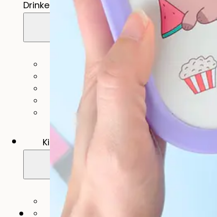
Drinken
Eten & Drinken
Broodtrommel
Drinkfles
Kinderfles
Onderdelen
Kinderkamer
Voor de kinderkamer
Muurstickers