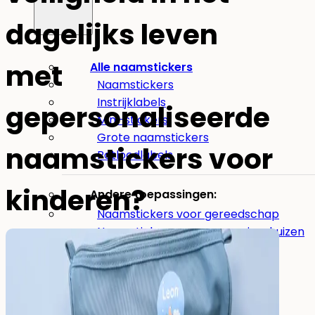
dagelijks leven
met
Alle naamstickers
Naamstickers
Instrijklabels
gepersonaliseerde
Mini-stickers
Grote naamstickers
naamstickers voor
Potloodlabels
kinderen?
Andere toepassingen:
Naamstickers voor gereedschap
Naamstickers voor verzorgingshuizen
Eten
&