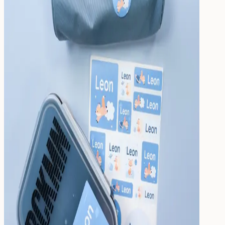
Drinken
Eten & Drinken
Broodtrommel
Drinkfles
Kinderfles
Onderdelen
Kinderkamer
Voor de kinderkamer
Muurstickers