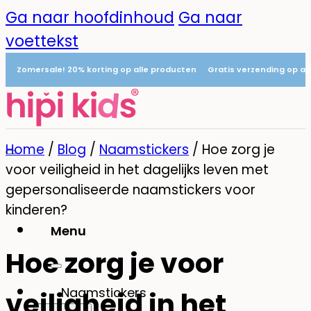
Ga naar hoofdinhoud
Ga naar
voettekst
Zomersale! 20% korting op alle producten
Gratis verzending op al
Home
/
Blog
/
Naamstickers
/
Hoe zorg je
voor veiligheid in het dagelijks leven met
gepersonaliseerde naamstickers voor
kinderen?
Menu
Hoe zorg je voor
0
Naamstickers
veiligheid in het