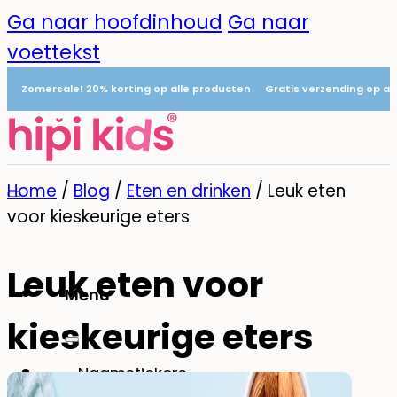
Ga naar hoofdinhoud
Ga naar
voettekst
Zomersale! 20% korting op alle producten
Gratis verzending op al
Home
/
Blog
/
Eten en drinken
/
Leuk eten
voor kieskeurige eters
Leuk eten voor
Menu
kieskeurige eters
0
Naamstickers