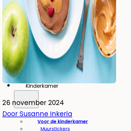
Drinken
Eten & Drinken
Broodtrommel
Drinkfles
Kinderfles
Onderdelen
Kinderkamer
26 november 2024
Door Susanne Inkeria
Voor de kinderkamer
Muurstickers