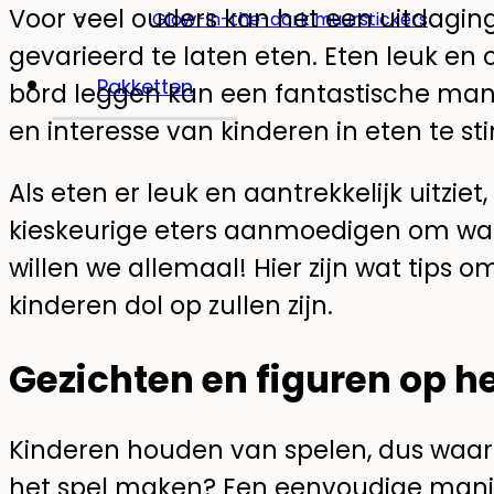
Voor veel ouders kan het een uitdaging
Glow-in-the-dark muurstickers
gevarieerd te laten eten. Eten leuk en
Pakketten
bord leggen kan een fantastische mani
en interesse van kinderen in eten te st
Als eten er leuk en aantrekkelijk uitziet
kieskeurige eters aanmoedigen om wat
willen we allemaal! Hier zijn wat tips
kinderen dol op zullen zijn.
Gezichten en figuren op 
Kinderen houden van spelen, dus waar
het spel maken? Een eenvoudige manie