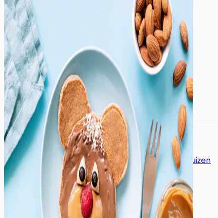
Alle naamstickers
Naamstickers
Instrijklabels
Mini-stickers
Grote naamstickers
Potloodlabels
Andere toepassingen:
Naamstickers voor gereedschap
Naamstickers voor verzorgingshuizen
Eten
&