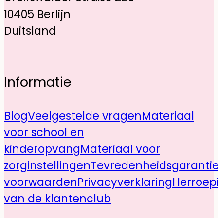
10405 Berlijn
Duitsland
Informatie
Blog
Veelgestelde vragen
Materiaal
voor school en
kinderopvang
Materiaal voor
zorginstellingen
Tevredenheidsgaranti
voorwaarden
Privacyverklaring
Herroep
van de klantenclub