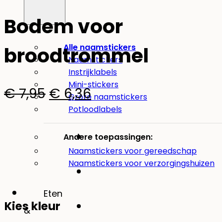
-20%
Bodem voor
Alle naamstickers
broodtrommel
Naamstickers
Instrijklabels
Mini-stickers
Oorspronkelijke
Huidige
€
7,95
€
6,36
Grote naamstickers
prijs
prijs
Potloodlabels
was:
is:
Andere toepassingen:
€ 7,95.
€ 6,36.
Naamstickers voor gereedschap
Naamstickers voor verzorgingshuizen
Eten
Kies kleur
&