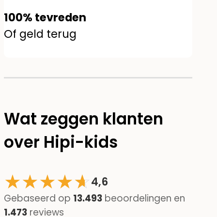
100% tevreden
Of geld terug
Wat zeggen klanten
over Hipi-kids
★
★
★
★
☆
★
4,6
Gebaseerd op
13.493
beoordelingen en
1.473
reviews