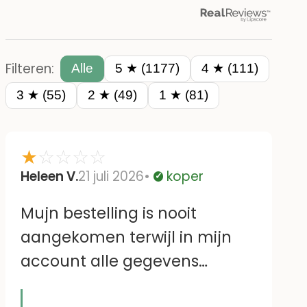
Filteren:
Alle
5 ★ (1177)
4 ★ (111)
3 ★ (55)
2 ★ (49)
1 ★ (81)
★
☆
☆
☆
☆
Heleen V.
21 juli 2026
koper
Geverifieerd
Mujn bestelling is nooit
aangekomen terwijl in mijn
account alle gegevens
kloppen.Ik heb ook al eerder