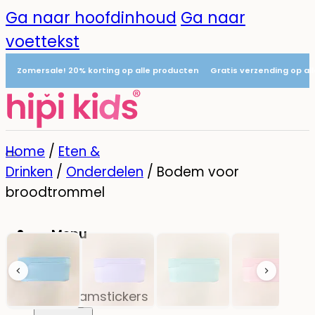
Ga naar hoofdinhoud
Ga naar
voettekst
Zomersale! 20% korting op alle producten
Gratis verzending op al
Home
/
Eten &
Drinken
/
Onderdelen
/
Bodem voor
broodtrommel
Menu
0
Naamstickers