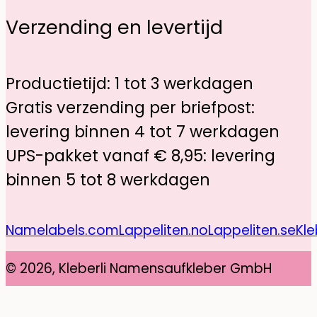
Verzending en levertijd
Productietijd: 1 tot 3 werkdagen
Gratis verzending per briefpost:
levering binnen 4 tot 7 werkdagen
UPS-pakket vanaf € 8,95: levering
binnen 5 tot 8 werkdagen
Namelabels.com
Lappeliten.no
Lappeliten.se
Kle
© 2026, Kleberli Namensaufkleber GmbH