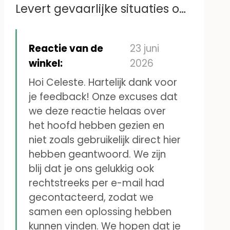
Levert gevaarlijke situaties op
zoals losse stickers in het
bedje, die de baby in het
Reactie van de
23 juni
mondje wil stoppen
winkel:
2026
Hoi Celeste. Hartelijk dank voor
je feedback! Onze excuses dat
we deze reactie helaas over
het hoofd hebben gezien en
niet zoals gebruikelijk direct hier
hebben geantwoord. We zijn
blij dat je ons gelukkig ook
rechtstreeks per e-mail had
gecontacteerd, zodat we
samen een oplossing hebben
kunnen vinden. We hopen dat je