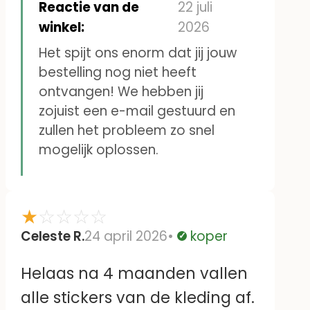
naamstickers voor mijn vader
Reactie van de
22 juli
besteld. Vervolgens is er geen
winkel:
2026
contact met jullie te krijgen
Het spijt ons enorm dat jij jouw
bestelling nog niet heeft
omdat het mailadres niet
ontvangen! We hebben jij
klopt.
zojuist een e-mail gestuurd en
Heleen Veldhuijs
zullen het probleem zo snel
mogelijk oplossen.
★
☆
☆
☆
☆
Celeste R.
24 april 2026
koper
Geverifieerd
Helaas na 4 maanden vallen
alle stickers van de kleding af.