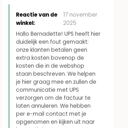
€ 37 ontvangen van de
ideaal.
Oostenrijkse douane, wat ik
Reactie van de
17 november
erg vervelend vind, want ik
winkel:
2025
dacht dat de producten uit
Hallo Bernadette! UPS heeft hier
Duitsland kwamen. Na nadere
duidelijk een fout gemaakt:
onze klanten betalen geen
controle bleek dat de
extra kosten bovenop de
artikelen uit Noorwegen
kosten die in de webshop
kwamen, en daar waren
staan beschreven. We helpen
blijkbaar douanekosten voor
je hier graag mee en zullen de
communicatie met UPS
gerekend. Nu heeft het me in
verzorgen om de factuur te
totaal meer dan € 100 gekost.
laten annuleren. We hebben
Ik bestel nooit meer iets bij
per e-mail contact met je
jullie.
opgenomen en kijken uit naar