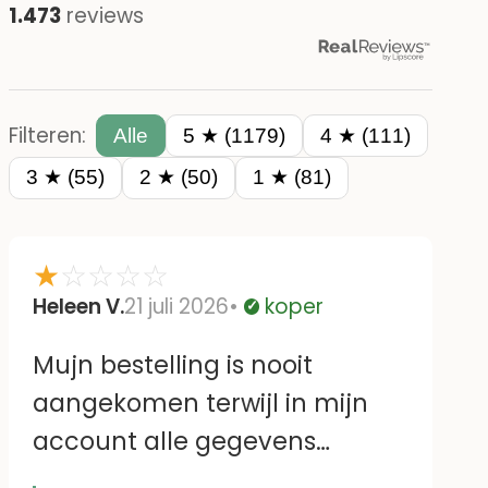
1.473
reviews
Filteren:
Alle
5 ★ (1179)
4 ★ (111)
3 ★ (55)
2 ★ (50)
1 ★ (81)
★
☆
☆
☆
☆
Heleen V.
21 juli 2026
koper
Geverifieerd
Mujn bestelling is nooit
aangekomen terwijl in mijn
account alle gegevens
kloppen.Ik heb ook al eerder