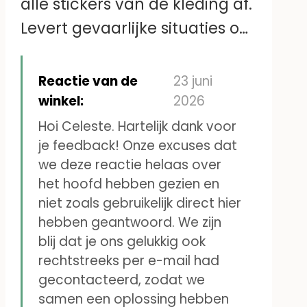
alle stickers van de kleding af.
Levert gevaarlijke situaties op
zoals losse stickers in het
bedje, die de baby in het
Reactie van de
23 juni
mondje wil stoppen
winkel:
2026
Hoi Celeste. Hartelijk dank voor
je feedback! Onze excuses dat
we deze reactie helaas over
het hoofd hebben gezien en
niet zoals gebruikelijk direct hier
hebben geantwoord. We zijn
blij dat je ons gelukkig ook
rechtstreeks per e-mail had
gecontacteerd, zodat we
samen een oplossing hebben