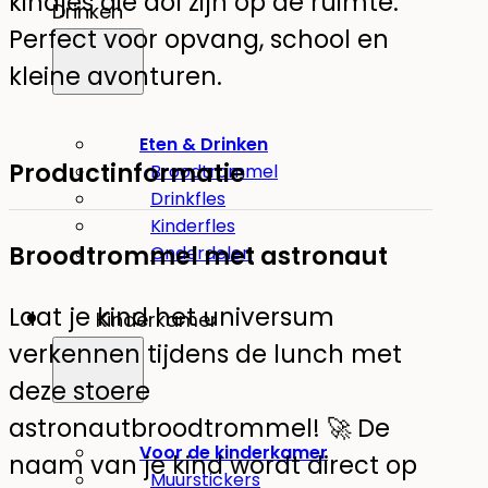
kindjes die dol zijn op de ruimte.
Drinken
Perfect voor opvang, school en
kleine avonturen.
Eten & Drinken
Productinformatie
Broodtrommel
Drinkfles
Kinderfles
Broodtrommel met astronaut
Onderdelen
Laat je kind het universum
Kinderkamer
verkennen tijdens de lunch met
deze stoere
astronautbroodtrommel! 🚀 De
Voor de kinderkamer
naam van je kind wordt direct op
Muurstickers