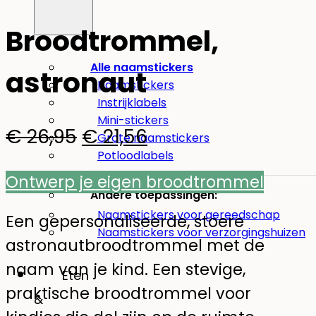
Broodtrommel,
Alle naamstickers
astronaut
Naamstickers
Instrijklabels
Mini-stickers
Oorspronkelijke
Huidige
€
26,95
€
21,56
Grote naamstickers
Potloodlabels
prijs
prijs
Ontwerp je eigen broodtrommel
was:
is:
Andere toepassingen:
Naamstickers voor gereedschap
€ 26,95.
€ 21,56.
Een gepersonaliseerde, stoere
Naamstickers voor verzorgingshuizen
astronautbroodtrommel met de
naam van je kind. Een stevige,
Eten
praktische broodtrommel voor
&