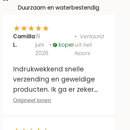
Duurzaam en waterbestendig
★
★
★
★
★
Camilla
19
Vertaald
L.
juni
koper
uit het
Geverifieerd
2026
Noors
Indrukwekkend snelle
verzending en geweldige
producten. Ik ga er zeker
nog eens bestellen.
Origineel tonen