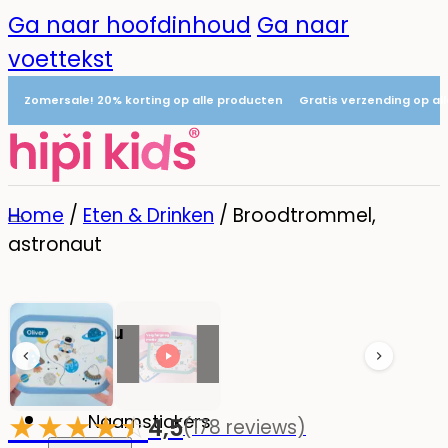
Ga naar hoofdinhoud
Ga naar
voettekst
Zomersale! 20% korting op alle producten
Gratis verzending op al
Home
/
Eten & Drinken
/
Broodtrommel,
astronaut
Menu
0
★
★
★
★
☆
★
Naamstickers
4,5
(178 reviews)
-20%