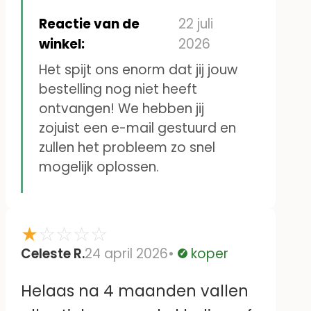
naamstickers voor mijn vader
Reactie van de
22 juli
besteld. Vervolgens is er geen
winkel:
2026
contact met jullie te krijgen
Het spijt ons enorm dat jij jouw
bestelling nog niet heeft
omdat het mailadres niet
ontvangen! We hebben jij
klopt.
zojuist een e-mail gestuurd en
Heleen Veldhuijs
zullen het probleem zo snel
mogelijk oplossen.
★
☆
☆
☆
☆
Celeste R.
24 april 2026
koper
Geverifieerd
Helaas na 4 maanden vallen