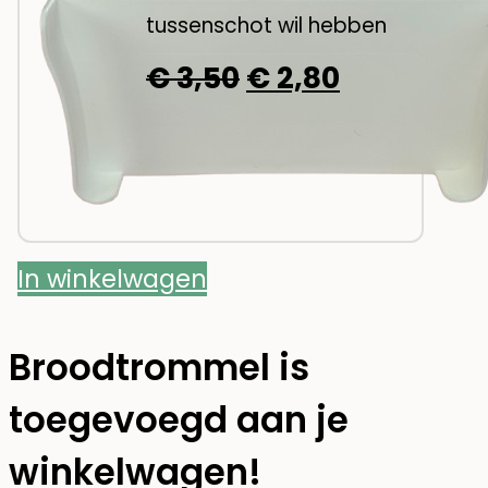
tussenschot wil hebben
Oorspronkelijke
Huidige
€
3,50
€
2,80
prijs
prijs
was:
is:
€ 3,50.
€ 2,80.
In winkelwagen
broodtrommel is
toegevoegd aan je
winkelwagen!