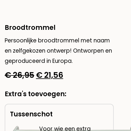
Broodtrommel
Persoonlijke broodtrommel met naam
en zelfgekozen ontwerp! Ontworpen en
geproduceerd in Europa.
Oorspronkelijke
Huidige
€
26,95
€
21,56
prijs
prijs
Extra's toevoegen:
was:
is:
€ 26,95.
€ 21,56.
Tussenschot
Voor wie een extra