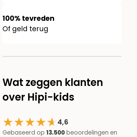
100% tevreden
Of geld terug
Wat zeggen klanten
over Hipi-kids
★
★
★
★
☆
★
4,6
Gebaseerd op
13.500
beoordelingen en