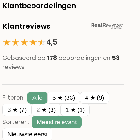
Klantbeoordelingen
Klantreviews
★
★
★
★
☆
★
4,5
Gebaseerd op
178
beoordelingen en
53
reviews
Filteren:
Alle
5 ★ (33)
4 ★ (9)
3 ★ (7)
2 ★ (3)
1 ★ (1)
Sorteren:
Meest relevant
Nieuwste eerst