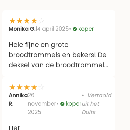
★
★
★
★
☆
Monika G.
14 april 2025
koper
Geverifieerd
Hele fijne en grote
broodtrommels en bekers! De
deksel van de broodtrommel
is voor onze kinderen (4
jaar)even wennen om deze
★
★
★
★
☆
goed te kunnen sluiten. Maar
Annika
26
Vertaald
R.
november
koper
uit het
oefening baart kunst 😉.
Geverifieerd
2025
Duits
Het