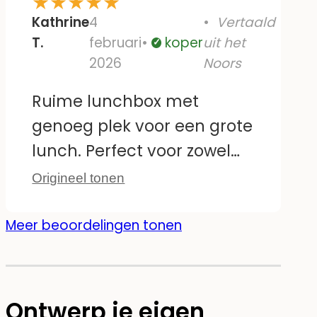
★
★
★
★
★
Kathrine
4
Vertaald
T.
februari
koper
uit het
Geverifieerd
2026
Noors
Ruime lunchbox met
genoeg plek voor een grote
lunch. Perfect voor zowel
de kleuterschool als de
Origineel tonen
basisschool. Ik ben er erg
tevreden mee en ga er
Meer beoordelingen tonen
zeker meer kopen!
Ontwerp je eigen