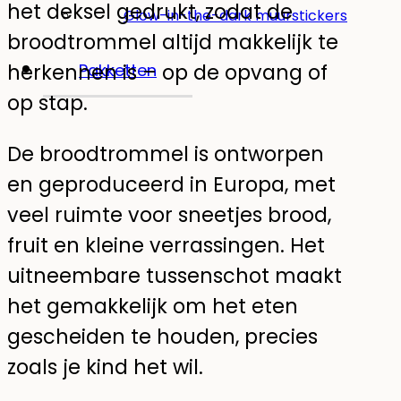
het deksel gedrukt, zodat de
Glow-in-the-dark muurstickers
broodtrommel altijd makkelijk te
herkennen is – op de opvang of
Pakketten
op stap.
De broodtrommel is ontworpen
en geproduceerd in Europa, met
veel ruimte voor sneetjes brood,
fruit en kleine verrassingen. Het
uitneembare tussenschot maakt
het gemakkelijk om het eten
gescheiden te houden, precies
zoals je kind het wil.