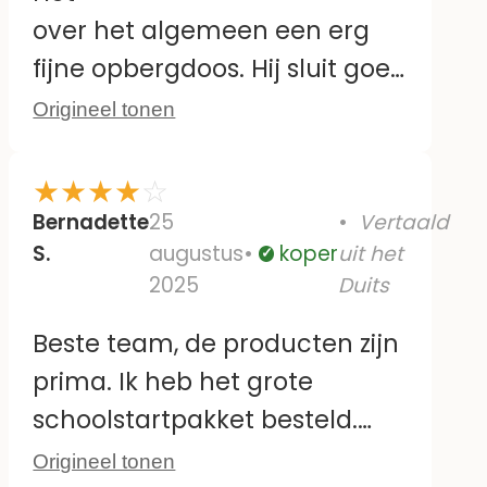
over het algemeen een erg
fijne opbergdoos. Hij sluit goed
af en is ook
Origineel tonen
vaatwasserbestendig. Mijn
enige kritiekpunt is de diepte
★
★
★
★
☆
van de opbergdoos. Ik vind
Bernadette
25
Vertaald
S.
augustus
koper
uit het
hem te diep. Het kind moet er
Geverifieerd
2025
Duits
heel ver in reiken, en als je
twee verdelers gebruikt, moet
Beste team, de producten zijn
je de spullen vrij dicht op
prima. Ik heb het grote
elkaar stapelen, bijvoorbeeld
schoolstartpakket besteld.
drie sneetjes brood op elkaar.
Helaas heb ik een factuur van
Origineel tonen
Persoonlijk vind ik dat