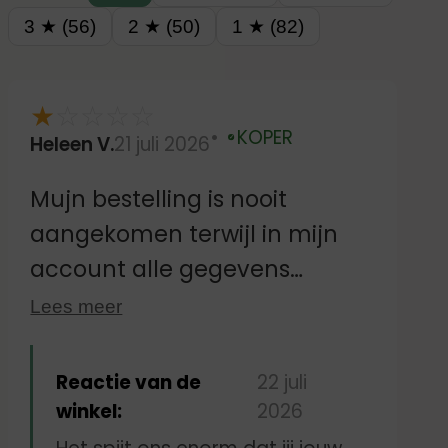
3 ★ (56)
2 ★ (50)
1 ★ (82)
★
☆
☆
☆
☆
KOPER
Heleen V.
21 juli 2026
Geverifieerd
Mujn bestelling is nooit
aangekomen terwijl in mijn
account alle gegevens
kloppen.Ik heb ook al eerder
Lees meer
naamstickers voor mijn vader
besteld. Vervolgens is er geen
Reactie van de
22 juli
contact met jullie te krijgen
winkel:
2026
omdat het mailadres niet