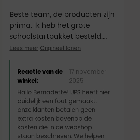
heel ver in reiken, en als je
twee verdelers gebruikt, moet
Beste team, de producten zijn
je de spullen vrij dicht op
prima. Ik heb het grote
elkaar stapelen, bijvoorbeeld
schoolstartpakket besteld.
drie sneetjes brood op elkaar.
Helaas heb ik een factuur van
Lees meer
Origineel tonen
Persoonlijk vind ik dat
€ 37 ontvangen van de
ideaal.
Oostenrijkse douane, wat ik
Reactie van de
17 november
erg vervelend vind, want ik
winkel:
2025
dacht dat de producten uit
Hallo Bernadette! UPS heeft hier
Duitsland kwamen. Na nadere
duidelijk een fout gemaakt:
onze klanten betalen geen
controle bleek dat de
extra kosten bovenop de
artikelen uit Noorwegen
kosten die in de webshop
kwamen, en daar waren
staan beschreven. We helpen