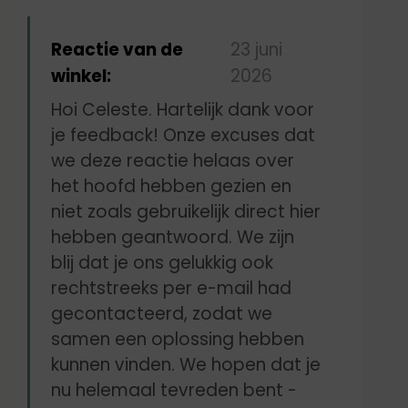
bedje, die de baby in het
mondje wil stoppen
Reactie van de
23 juni
winkel:
2026
Hoi Celeste. Hartelijk dank voor
je feedback! Onze excuses dat
we deze reactie helaas over
het hoofd hebben gezien en
niet zoals gebruikelijk direct hier
hebben geantwoord. We zijn
blij dat je ons gelukkig ook
rechtstreeks per e-mail had
gecontacteerd, zodat we
samen een oplossing hebben
kunnen vinden. We hopen dat je
nu helemaal tevreden bent -