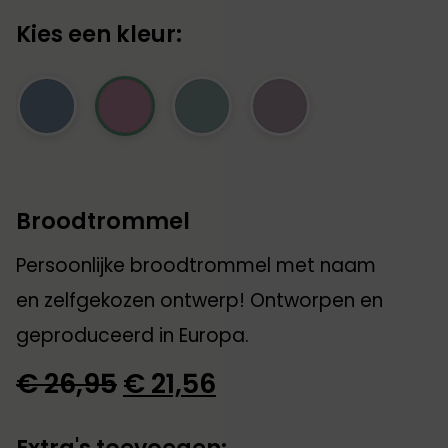
Kies een kleur:
Broodtrommel
Persoonlijke broodtrommel met naam
en zelfgekozen ontwerp! Ontworpen en
geproduceerd in Europa.
Oorspronkelijke
Huidige
€
26,95
€
21,56
prijs
prijs