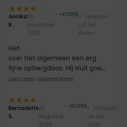
goed te kunnen sluiten. Maar
★
★
★
★
☆
KOPER
oefening baart kunst 😉.
Annika
26
Vertaald
Geverifieerd
R.
november
uit het
2025
Duits
Het
over het algemeen een erg
fijne opbergdoos. Hij sluit goed
af en is ook
Lees meer
Origineel tonen
vaatwasserbestendig. Mijn
enige kritiekpunt is de diepte
★
★
★
★
☆
KOPER
van de opbergdoos. Ik vind
Bernadette
25
Vertaald
Geverifieerd
S.
augustus
uit het
hem te diep. Het kind moet er
2025
Duits