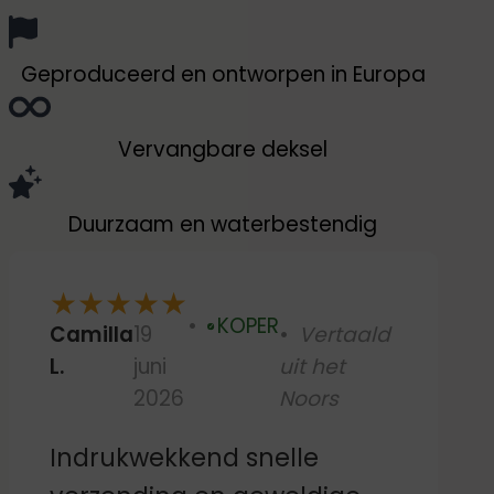
Geproduceerd en ontworpen in Europa
Vervangbare deksel
Duurzaam en waterbestendig
★
★
★
★
★
KOPER
Camilla
19
Vertaald
Geverifieerd
L.
juni
uit het
2026
Noors
Indrukwekkend snelle