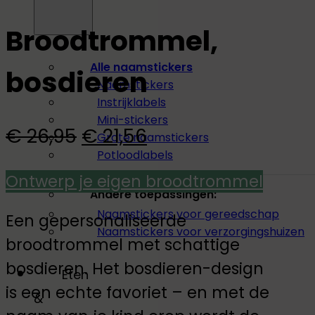
Broodtrommel,
Alle naamstickers
bosdieren
Naamstickers
Instrijklabels
Mini-stickers
Oorspronkelijke
Huidige
€
26,95
€
21,56
Grote naamstickers
Potloodlabels
prijs
prijs
Ontwerp je eigen broodtrommel
was:
is:
Andere toepassingen:
Naamstickers voor gereedschap
€ 26,95.
€ 21,56.
Een gepersonaliseerde
Naamstickers voor verzorgingshuizen
broodtrommel met schattige
bosdieren. Het bosdieren-design
Eten
is een echte favoriet – en met de
&