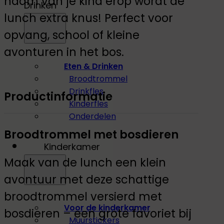
naam van je kind erop wordt de
Drinken
lunch extra knus! Perfect voor
opvang, school of kleine
avonturen in het bos.
Eten & Drinken
Broodtrommel
Drinkfles
Productinformatie
Kinderfles
Onderdelen
Broodtrommel met bosdieren
Kinderkamer
Maak van de lunch een klein
avontuur met deze schattige
broodtrommel versierd met
Voor de kinderkamer
bosdieren – een grote favoriet bij
Muurstickers