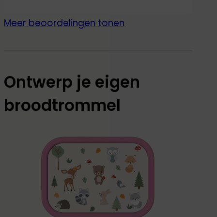
basisschool. Ik ben er erg
tevreden mee en ga er
Meer beoordelingen tonen
zeker meer kopen!
Ontwerp je eigen
broodtrommel