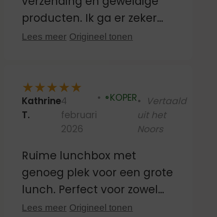
verzending en geweldige
producten. Ik ga er zeker
nog eens bestellen.
Lees meer
Origineel tonen
★
★
★
★
★
KOPER
Kathrine
4
Vertaald
Geverifieerd
T.
februari
uit het
2026
Noors
Ruime lunchbox met
genoeg plek voor een grote
lunch. Perfect voor zowel
de kleuterschool als de
Lees meer
Origineel tonen