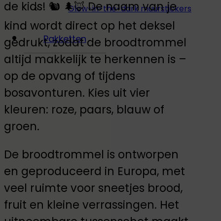
de kids! 🐿️ 🌲🦊 De naam van je
Glow-in-the-dark muurstickers
kind wordt direct op het deksel
Pakketten
gedrukt, zodat de broodtrommel
altijd makkelijk te herkennen is –
op de opvang of tijdens
bosavonturen. Kies uit vier
kleuren: roze, paars, blauw of
groen.
De broodtrommel is ontworpen
en geproduceerd in Europa, met
veel ruimte voor sneetjes brood,
fruit en kleine verrassingen. Het