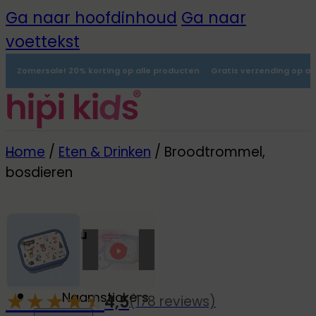
Ga naar hoofdinhoud
Ga naar
voettekst
Zomersale! 20% korting op alle producten
Gratis verzending op al
Home
/
Eten & Drinken
/
Broodtrommel,
bosdieren
Menu
0
★
★
★
★
☆
★
Naamstickers
4,5
(178 reviews)
-20%