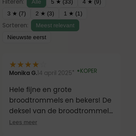
Filteren:
Alle
5 ★ (33)
4 ★ (9)
3 ★ (7)
2 ★ (3)
1 ★ (1)
Sorteren:
Meest relevant
Nieuwste eerst
★
★
★
★
☆
KOPER
Monika G.
14 april 2025
Geverifieerd
Hele fijne en grote
broodtrommels en bekers! De
deksel van de broodtrommel
is voor onze kinderen (4
Lees meer
jaar)even wennen om deze