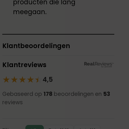
producten die lang
meegaan.
Klantbeoordelingen
Klantreviews
★
★
★
★
☆
★
4,5
Gebaseerd op
178
beoordelingen en
53
reviews