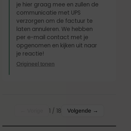
blijkbaar douanekosten voor
je hier graag mee en zullen de
communicatie met UPS
gerekend. Nu heeft het me in
verzorgen om de factuur te
totaal meer dan € 100 gekost.
laten annuleren. We hebben
Ik bestel nooit meer iets bij
per e-mail contact met je
jullie.
opgenomen en kijken uit naar
je reactie!
Origineel tonen
1 / 18
← Vorige
Volgende →