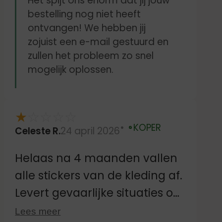
Het spijt ons enorm dat jij jouw
klopt.
bestelling nog niet heeft
ontvangen! We hebben jij
Heleen Veldhuijs
zojuist een e-mail gestuurd en
zullen het probleem zo snel
mogelijk oplossen.
★
☆
☆
☆
☆
KOPER
Celeste R.
24 april 2026
Geverifieerd
Helaas na 4 maanden vallen
alle stickers van de kleding af.
Levert gevaarlijke situaties op
zoals losse stickers in het
Lees meer