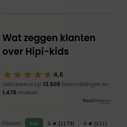
Wat zeggen klanten
over Hipi-kids
★
★
★
★
☆
★
4,6
Gebaseerd op
13.509
beoordelingen en
1.478
reviews
Filteren:
Alle
5 ★ (1179)
4 ★ (111)