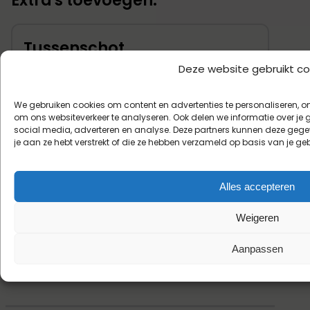
Extra's toevoegen:
was:
is:
€ 26,95.
€ 21,56.
Tussenschot
Deze website gebruikt co
Voor wie een extra
tussenschot wil hebben
We gebruiken cookies om content en advertenties te personaliseren, o
om ons websiteverkeer te analyseren. Ook delen we informatie over je 
social media, adverteren en analyse. Deze partners kunnen deze geg
Oorspronkelijke
Huidige
€
3,50
€
2,80
je aan ze hebt verstrekt of die ze hebben verzameld op basis van je ge
prijs
prijs
Alles accepteren
was:
is:
Weigeren
€ 3,50.
€ 2,80.
Aanpassen
In winkelwagen