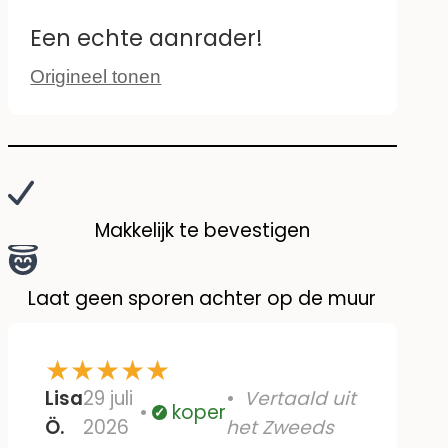
Een echte aanrader!
Origineel tonen
Makkelijk te bevestigen
Laat geen sporen achter op de muur
★
★
★
★
★
Lisa
29 juli
Vertaald uit
koper
Geverifieerd
Ö.
2026
het Zweeds