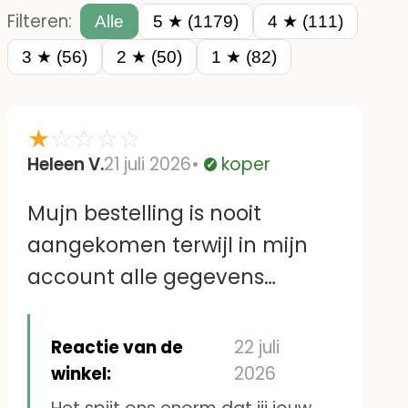
Filteren:
Alle
5 ★ (1179)
4 ★ (111)
3 ★ (56)
2 ★ (50)
1 ★ (82)
★
☆
☆
☆
☆
Heleen V.
21 juli 2026
koper
Geverifieerd
Mujn bestelling is nooit
aangekomen terwijl in mijn
account alle gegevens
kloppen.Ik heb ook al eerder
naamstickers voor mijn vader
Reactie van de
22 juli
besteld. Vervolgens is er geen
winkel:
2026
contact met jullie te krijgen