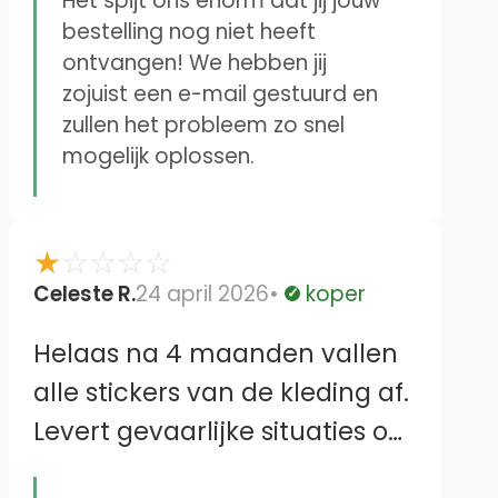
Het spijt ons enorm dat jij jouw
bestelling nog niet heeft
omdat het mailadres niet
ontvangen! We hebben jij
klopt.
zojuist een e-mail gestuurd en
Heleen Veldhuijs
zullen het probleem zo snel
mogelijk oplossen.
★
☆
☆
☆
☆
Celeste R.
24 april 2026
koper
Geverifieerd
Helaas na 4 maanden vallen
alle stickers van de kleding af.
Levert gevaarlijke situaties op
zoals losse stickers in het