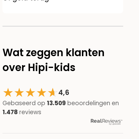
Wat zeggen klanten
over Hipi-kids
★
★
★
★
☆
★
4,6
Gebaseerd op
13.509
beoordelingen en
1.478
reviews