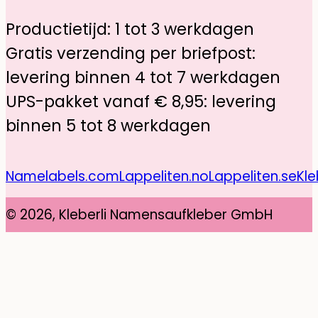
Productietijd: 1 tot 3 werkdagen
Gratis verzending per briefpost:
levering binnen 4 tot 7 werkdagen
UPS-pakket vanaf € 8,95: levering
binnen 5 tot 8 werkdagen
Namelabels.com
Lappeliten.no
Lappeliten.se
Kle
© 2026, Kleberli Namensaufkleber GmbH