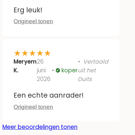
Erg leuk!
Origineel tonen
★
★
★
★
★
Meryem
26
Vertaald
K.
juni
koper
uit het
Geverifieerd
2026
Duits
Een echte aanrader!
Origineel tonen
Meer beoordelingen tonen