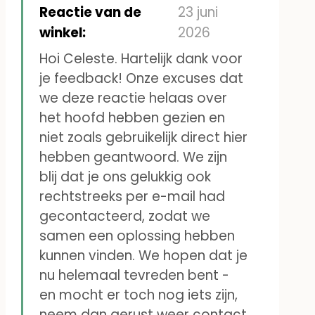
bedje, die de baby in het
Reactie van de
23 juni
mondje wil stoppen
winkel:
2026
Hoi Celeste. Hartelijk dank voor
je feedback! Onze excuses dat
we deze reactie helaas over
het hoofd hebben gezien en
niet zoals gebruikelijk direct hier
hebben geantwoord. We zijn
blij dat je ons gelukkig ook
rechtstreeks per e-mail had
gecontacteerd, zodat we
samen een oplossing hebben
kunnen vinden. We hopen dat je
nu helemaal tevreden bent -
en mocht er toch nog iets zijn,
neem dan gerust weer contact