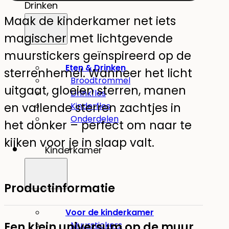
Drinken
Maak de kinderkamer net iets
magischer met lichtgevende
muurstickers geïnspireerd op de
Eten & Drinken
sterrenhemel. Wanneer het licht
Broodtrommel
uitgaat, gloeien sterren, manen
Drinkfles
en vallende sterren zachtjes in
Kinderfles
Onderdelen
het donker – perfect om naar te
kijken voor je in slaap valt.
Kinderkamer
Productinformatie
Voor de kinderkamer
Een klein universum op de muur
Muurstickers