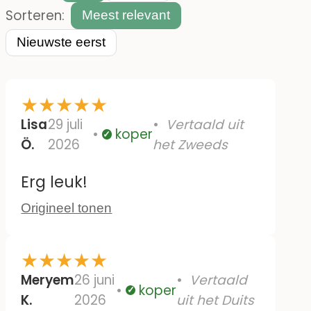
Sorteren:
Meest relevant
Nieuwste eerst
★
★
★
★
★
Lisa
29 juli
Vertaald uit
koper
Geverifieerd
Ö.
2026
het Zweeds
Erg leuk!
Origineel tonen
★
★
★
★
★
Meryem
26 juni
Vertaald
koper
Geverifieerd
K.
2026
uit het Duits