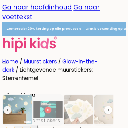
Ga naar hoofdinhoud
Ga naar
voettekst
Zomersale! 20% korting op alle producten
Gratis verzending op al
Home
/
Muurstickers
/
Glow-in-the-
dark
/
Lichtgevende muurstickers:
Sterrenhemel
Menu
0
Naamstickers