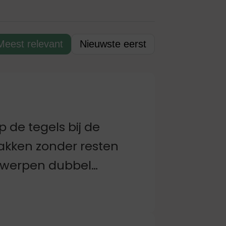
Meest relevant
Nieuwste eerst
p de tegels bij de
lakken zonder resten
ntwerpen dubbel
ijn ze geweldig :)