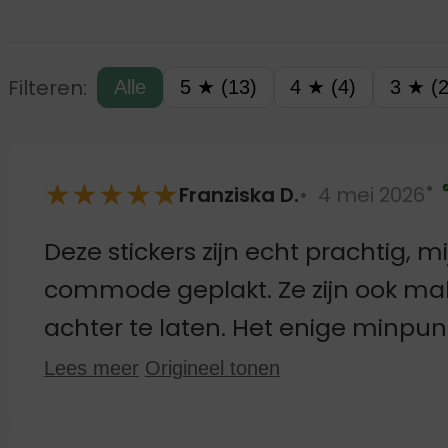
Filteren:
Alle
5 ★ (13)
4 ★ (4)
3 ★ (2
★
★
★
★
★
Franziska D.
4 mei 2026
Deze stickers zijn echt prachtig, mi
commode geplakt. Ze zijn ook makk
achter te laten. Het enige minpu
voorkomen; het zou fijner zijn als 
Lees meer
Origineel tonen