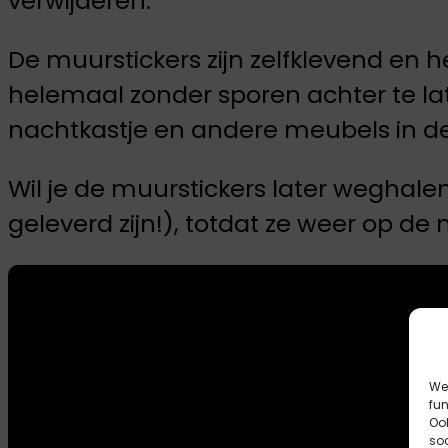
verwijderen.
De muurstickers zijn zelfklevend en
helemaal zonder sporen achter te late
nachtkastje en andere meubels in d
Wil je de muurstickers later weghale
geleverd zijn!), totdat ze weer op d
We 
fun
Ook
so