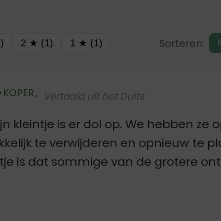
Sorteren:
)
2 ★ (1)
1 ★ (1)
KOPER
Vertaald uit het Duits
Geverifieerd
jn kleintje is er dol op. We hebben ze o
elijk te verwijderen en opnieuw te p
ntje is dat sommige van de grotere o
ze in spiegelbeeld waren. Maar verder z