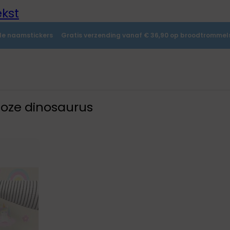
kst
lle naamstickers
Gratis verzending vanaf € 36,90 op broodtrommels
Roze dinosaurus