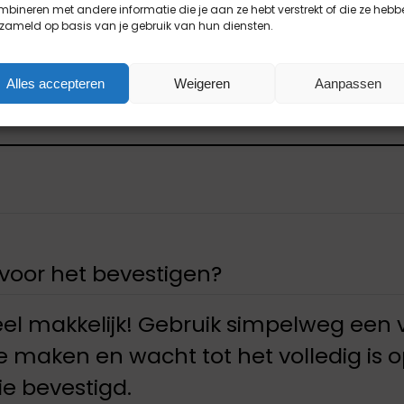
bineren met andere informatie die je aan ze hebt verstrekt of die ze hebb
zameld op basis van je gebruik van hun diensten.
Alles accepteren
Weigeren
Aanpassen
oor het bevestigen?
heel makkelijk! Gebruik simpelweg een
e maken en wacht tot het volledig is
e bevestigd.