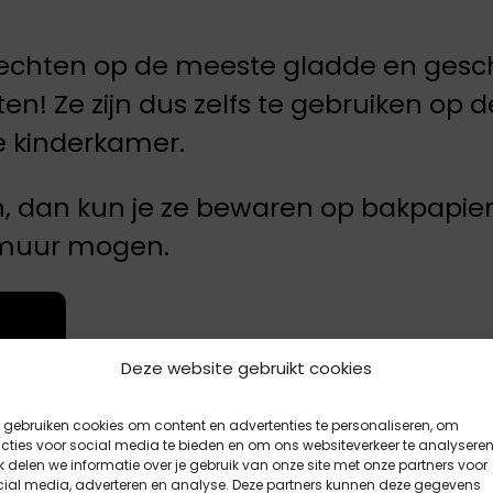
 hechten op de meeste gladde en gesc
n! Ze zijn dus zelfs te gebruiken op d
e kinderkamer.
n, dan kun je ze bewaren op bakpapier 
e muur mogen.
Deze website gebruikt cookies
gebruiken cookies om content en advertenties te personaliseren, om
cties voor social media te bieden en om ons websiteverkeer te analyseren
 delen we informatie over je gebruik van onze site met onze partners voor
cial media, adverteren en analyse. Deze partners kunnen deze gegevens