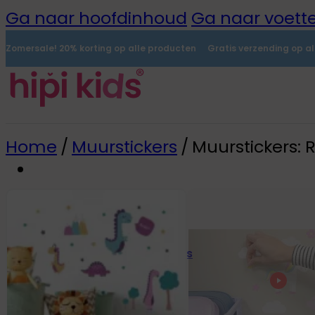
Ga naar hoofdinhoud
Ga naar voette
Zomersale! 20% korting op alle producten
Gratis verzending op a
Home
/
Muurstickers
/
Muurstickers: 
Naamstickers
0
Alle naamstickers
Naamstickers
Instrijklabels
Mini-stickers