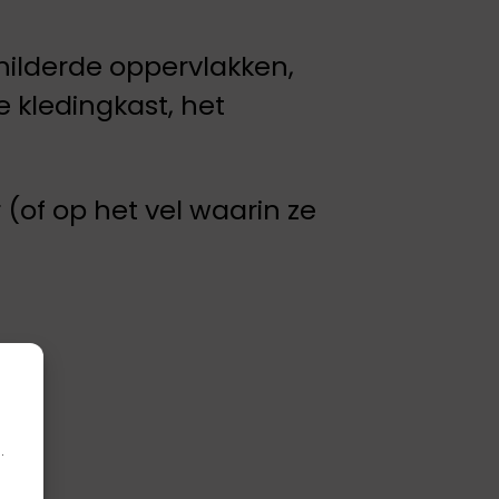
hilderde oppervlakken,
e kledingkast, het
(of op het vel waarin ze
.