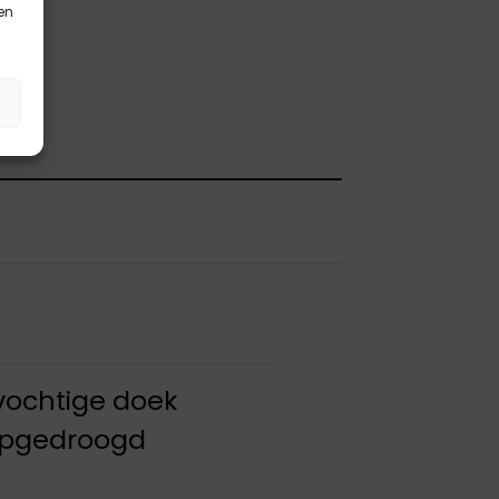
en
 vochtige doek
 opgedroogd