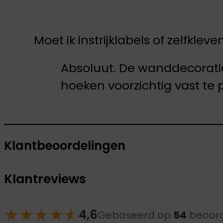
Moet ik instrijklabels of zelfklev
Absoluut. De wanddecorati
hoeken voorzichtig vast te 
Klantbeoordelingen
Klantreviews
★
★
★
★
☆
★
4,6
Gebaseerd op
54
beoord