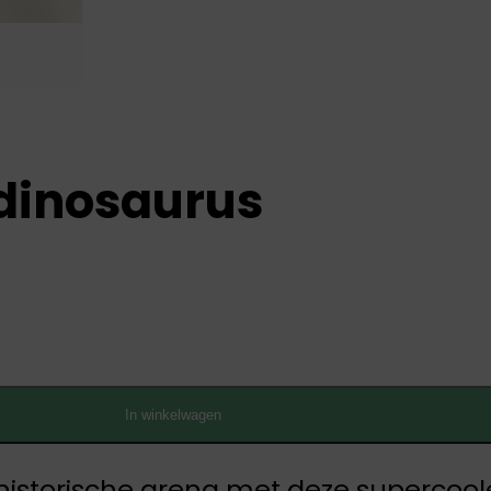
 dinosaurus
In winkelwagen
storische arena met deze supercoole