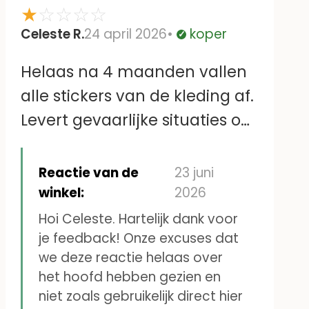
★
☆
☆
☆
☆
Celeste R.
24 april 2026
koper
Geverifieerd
Helaas na 4 maanden vallen
alle stickers van de kleding af.
Levert gevaarlijke situaties op
zoals losse stickers in het
bedje, die de baby in het
Reactie van de
23 juni
mondje wil stoppen
winkel:
2026
Hoi Celeste. Hartelijk dank voor
je feedback! Onze excuses dat
we deze reactie helaas over
het hoofd hebben gezien en
niet zoals gebruikelijk direct hier