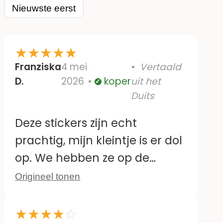
Nieuwste eerst
★
★
★
★
★
Franziska
4 mei
Vertaald
D.
2026
koper
uit het
Geverifieerd
Duits
Deze stickers zijn echt
prachtig, mijn kleintje is er dol
op. We hebben ze op de
tegels bij de commode
Origineel tonen
geplakt. Ze zijn ook makkelijk
te verwijderen en opnieuw te
★
★
★
★
☆