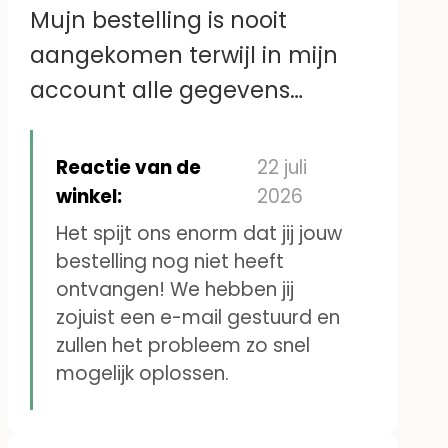
Mujn bestelling is nooit
aangekomen terwijl in mijn
account alle gegevens
kloppen.Ik heb ook al eerder
naamstickers voor mijn vader
Reactie van de
22 juli
besteld. Vervolgens is er geen
winkel:
2026
contact met jullie te krijgen
Het spijt ons enorm dat jij jouw
bestelling nog niet heeft
omdat het mailadres niet
ontvangen! We hebben jij
klopt.
zojuist een e-mail gestuurd en
Heleen Veldhuijs
zullen het probleem zo snel
mogelijk oplossen.