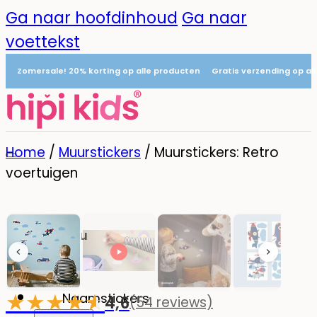
Ga naar hoofdinhoud
Ga naar
voettekst
Zomersale! 20% korting op alle producten
Gratis verzending op al
Home
/
Muurstickers
/
Muurstickers: Retro
voertuigen
Menu
0
★
★
★
★
☆
★
Naamstickers
4,6
(54 reviews)
-20%