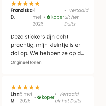
★
★
★
★
★
Franziska
4
Vertaald
D.
mei
koper
uit het
Geverifieerd
2026
Duits
Deze stickers zijn echt
prachtig, mijn kleintje is er
dol op. We hebben ze op de
tegels bij de commode
Origineel tonen
geplakt. Ze zijn ook
makkelijk te verwijderen en
★
★
★
★
★
opnieuw te plakken zonder
Lisa
5 mei
Vertaald
resten achter te laten. Het
koper
Geverifieerd
M.
2025
uit het Duits
enige minpuntje is dat