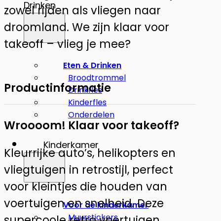
Drinken
zowel rijden als vliegen naar
droomland. We zijn klaar voor
takeoff – vlieg je mee?
Eten & Drinken
Broodtrommel
Productinformatie
Drinkfles
Kinderfles
Onderdelen
Wroooom! Klaar voor takeoff?
Kinderkamer
Kleurrijke auto’s, helikopters en
vliegtuigen in retrostijl, perfect
voor kleintjes die houden van
voertuigen en snelheid. Deze
Voor de kinderkamer
Muurstickers
supercoole retro voertuigen