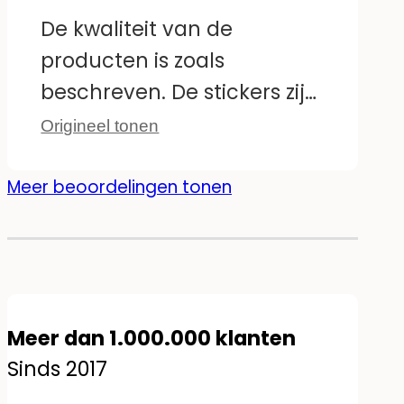
sommige van de grotere
De kwaliteit van de
ontwerpen dubbel
producten is zoals
voorkomen; het zou fijner
beschreven. De stickers zijn
zijn als ze in spiegelbeeld
eenvoudig aan te brengen
Origineel tonen
waren. Maar verder zijn ze
op de muur en zien er
geweldig :)
geweldig uit! Mijn zoon
Meer beoordelingen tonen
heeft veel plezier met zijn
nieuw ingerichte kamer!
Meer dan 1.000.000 klanten
Sinds 2017