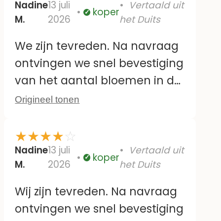
plakken zonder resten achter
Nadine
13 juli
Vertaald uit
koper
Geverifieerd
M.
2026
het Duits
te laten. Het enige minpuntje
is dat sommige van de
We zijn tevreden. Na navraag
grotere ontwerpen dubbel
ontvingen we snel bevestiging
voorkomen; het zou fijner zijn
van het aantal bloemen in de
als ze in spiegelbeeld waren.
set. Tot nu toe hechten ze
Origineel tonen
Maar verder zijn ze geweldig :)
zoals beschreven en zien ze
eruit zoals op de foto. We
★
★
★
★
☆
kunnen nog geen uitspraak
Nadine
13 juli
Vertaald uit
koper
Geverifieerd
M.
2026
het Duits
doen over hun duurzaamheid,
hoe lang ze meegaan of hoe
Wij zijn tevreden. Na navraag
gemakkelijk ze te verwijderen
ontvingen we snel bevestiging
zijn.