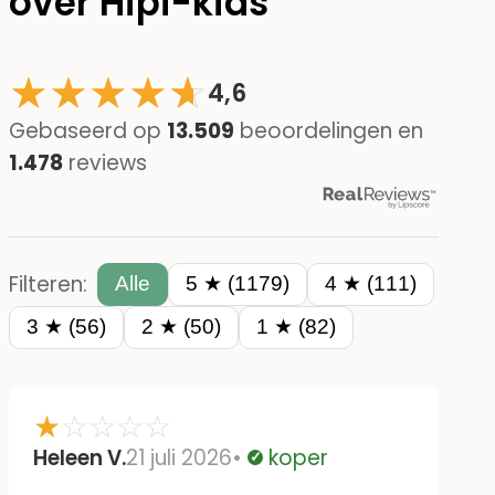
over Hipi-kids
★
★
★
★
☆
★
4,6
Gebaseerd op
13.509
beoordelingen en
1.478
reviews
Filteren:
Alle
5 ★ (1179)
4 ★ (111)
3 ★ (56)
2 ★ (50)
1 ★ (82)
★
☆
☆
☆
☆
Heleen V.
21 juli 2026
koper
Geverifieerd