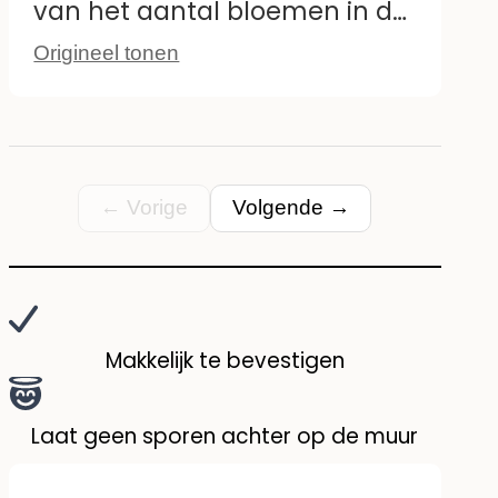
van het aantal bloemen in de
set. Tot nu toe hechten ze zich
Origineel tonen
zoals beschreven en zien ze
eruit zoals op de foto.
← Vorige
Volgende →
Makkelijk te bevestigen
Laat geen sporen achter op de muur