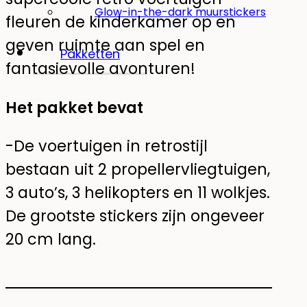
Glow-in-the-dark muurstickers
fleuren de kinderkamer op en
geven ruimte aan spel en
Pakketten
fantasievolle avonturen!
Het pakket bevat
-De voertuigen in retrostijl
bestaan uit 2 propellervliegtuigen,
3 auto’s, 3 helikopters en 11 wolkjes.
De grootste stickers zijn ongeveer
20 cm lang.