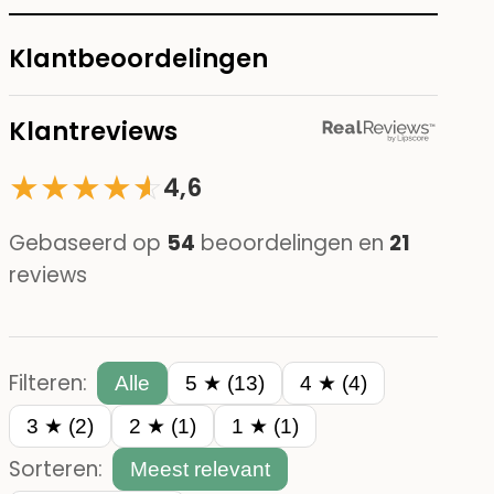
Klantbeoordelingen
Klantreviews
★
★
★
★
☆
★
4,6
Gebaseerd op
54
beoordelingen en
21
reviews
Filteren:
Alle
5 ★ (13)
4 ★ (4)
3 ★ (2)
2 ★ (1)
1 ★ (1)
Sorteren:
Meest relevant