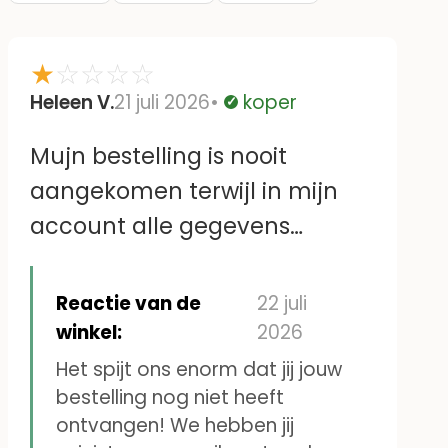
★
☆
☆
☆
☆
Heleen V.
21 juli 2026
koper
Geverifieerd
Mujn bestelling is nooit
aangekomen terwijl in mijn
account alle gegevens
kloppen.Ik heb ook al eerder
naamstickers voor mijn vader
Reactie van de
22 juli
besteld. Vervolgens is er geen
winkel:
2026
contact met jullie te krijgen
Het spijt ons enorm dat jij jouw
bestelling nog niet heeft
omdat het mailadres niet
ontvangen! We hebben jij
klopt.