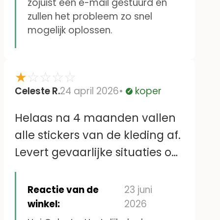
zojuist een e-mail gestuurd en
Heleen Veldhuijs
zullen het probleem zo snel
mogelijk oplossen.
★
☆
☆
☆
☆
Celeste R.
24 april 2026
koper
Geverifieerd
Helaas na 4 maanden vallen
alle stickers van de kleding af.
Levert gevaarlijke situaties op
zoals losse stickers in het
bedje, die de baby in het
Reactie van de
23 juni
mondje wil stoppen
winkel:
2026