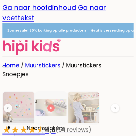
Ga naar hoofdinhoud
Ga naar
voettekst
Zomersale! 20% korting op alle producten
Gratis verzending op al
Home
/
Muurstickers
/
Muurstickers:
Snoepjes
Menu
0
★
★
★
★
☆
★
Naamstickers
4,6
(54 reviews)
-20%