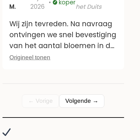
koper
Geverifieerd
M.
2026
het Duits
doen over hun duurzaamheid,
hoe lang ze meegaan of hoe
Wij zijn tevreden. Na navraag
gemakkelijk ze te verwijderen
ontvingen we snel bevestiging
zijn.
van het aantal bloemen in de
set. Tot nu toe hechten ze zich
Origineel tonen
zoals beschreven en zien ze
eruit zoals op de foto.
← Vorige
Volgende →