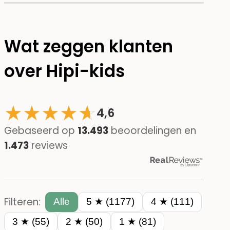
Wat zeggen klanten
over Hipi-kids
★
★
★
★
☆
★
4,6
Gebaseerd op
13.493
beoordelingen en
1.473
reviews
Filteren:
Alle
5 ★ (1177)
4 ★ (111)
3 ★ (55)
2 ★ (50)
1 ★ (81)