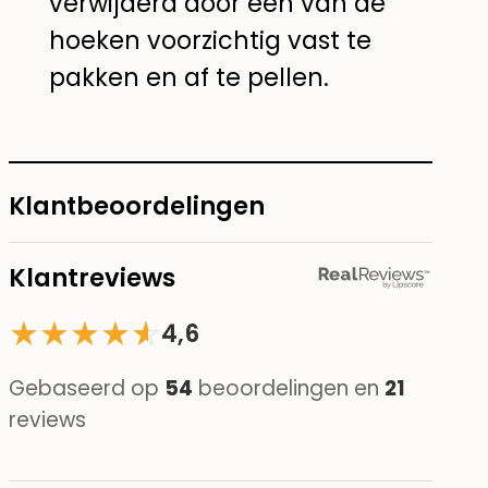
verwijderd door een van de
hoeken voorzichtig vast te
pakken en af te pellen.
Klantbeoordelingen
Klantreviews
★
★
★
★
☆
★
4,6
Gebaseerd op
54
beoordelingen en
21
reviews