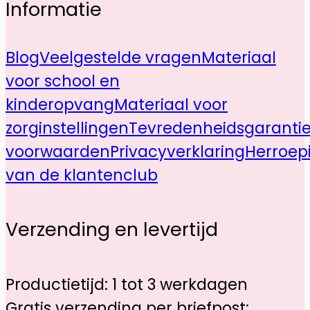
Informatie
Blog
Veelgestelde vragen
Materiaal
voor school en
kinderopvang
Materiaal voor
zorginstellingen
Tevredenheidsgaranti
voorwaarden
Privacyverklaring
Herroep
van de klantenclub
Verzending en levertijd
Productietijd: 1 tot 3 werkdagen
Gratis verzending per briefpost: