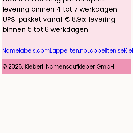
levering binnen 4 tot 7 werkdagen
UPS-pakket vanaf € 8,95: levering
binnen 5 tot 8 werkdagen
Namelabels.com
Lappeliten.no
Lappeliten.se
Kle
© 2026, Kleberli Namensaufkleber GmbH