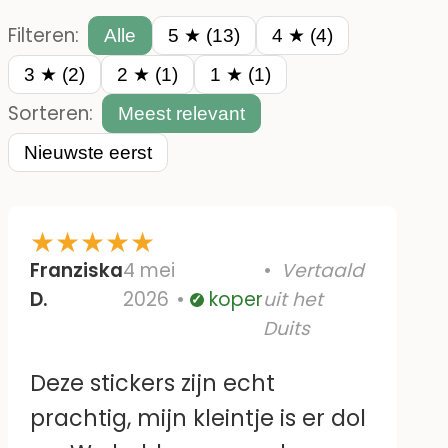
Filteren:
Alle
5 ★ (13)
4 ★ (4)
3 ★ (2)
2 ★ (1)
1 ★ (1)
Sorteren:
Meest relevant
Nieuwste eerst
★
★
★
★
★
Franziska
4 mei
Vertaald
D.
2026
koper
uit het
Geverifieerd
Duits
Deze stickers zijn echt
prachtig, mijn kleintje is er dol