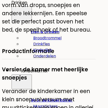
Drinken
vorm van drops, snoepjes en
andere lekkernijen. Een speelse
set die perfect past boven het
bed, de speelhoek of het bureau.
Eten & Drinken
Broodtrommel
Drinkfles
Productinformatie
Kinderfles
Onderdelen
Versier de kamer met heerlijke
Kinderkamer
snoepjes
Verander de kinderkamer in een
klein snoepuniversum met
Voor de kinderkamer
Muurstickers
muurstickers van snoep in allerlei