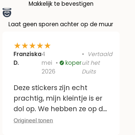
Makkelijk te bevestigen
Laat geen sporen achter op de muur
★
★
★
★
★
Franziska
4
Vertaald
D.
mei
koper
uit het
Geverifieerd
2026
Duits
Deze stickers zijn echt
prachtig, mijn kleintje is er
dol op. We hebben ze op de
tegels bij de commode
Origineel tonen
geplakt. Ze zijn ook