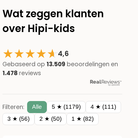
Wat zeggen klanten
over Hipi-kids
★
★
★
★
☆
★
4,6
Gebaseerd op
13.509
beoordelingen en
1.478
reviews
Filteren:
Alle
5 ★ (1179)
4 ★ (111)
3 ★ (56)
2 ★ (50)
1 ★ (82)