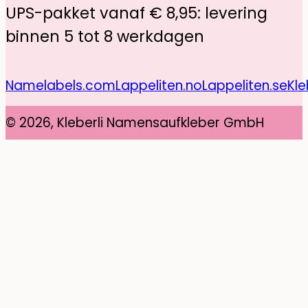
UPS-pakket vanaf € 8,95: levering
binnen 5 tot 8 werkdagen
Namelabels.com
Lappeliten.no
Lappeliten.se
Kle
© 2026, Kleberli Namensaufkleber GmbH