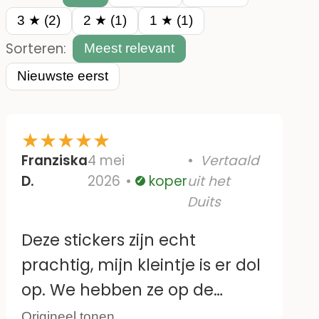
3 ★ (2)
2 ★ (1)
1 ★ (1)
Sorteren:
Meest relevant
Nieuwste eerst
★
★
★
★
★
Franziska
4 mei
Vertaald
D.
2026
koper
uit het
Geverifieerd
Duits
Deze stickers zijn echt
prachtig, mijn kleintje is er dol
op. We hebben ze op de
tegels bij de commode
Origineel tonen