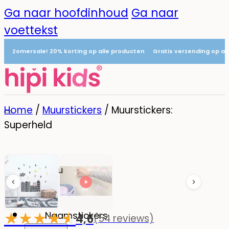
Ga naar hoofdinhoud
Ga naar
voettekst
Zomersale! 20% korting op alle producten
Gratis verzending op al
Home
/
Muurstickers
/
Muurstickers:
Superheld
Menu
0
★
★
★
★
☆
★
Naamstickers
4,6
(54 reviews)
-20%