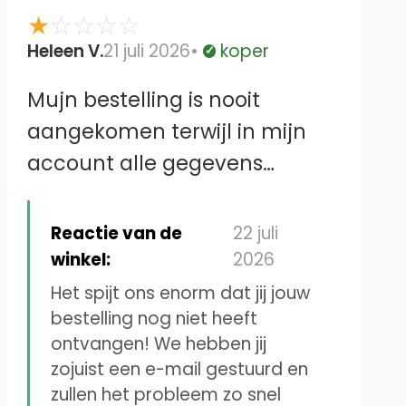
★
☆
☆
☆
☆
Heleen V.
21 juli 2026
koper
Geverifieerd
Mujn bestelling is nooit
aangekomen terwijl in mijn
account alle gegevens
kloppen.Ik heb ook al eerder
naamstickers voor mijn vader
Reactie van de
22 juli
besteld. Vervolgens is er geen
winkel:
2026
contact met jullie te krijgen
Het spijt ons enorm dat jij jouw
bestelling nog niet heeft
omdat het mailadres niet
ontvangen! We hebben jij
klopt.
zojuist een e-mail gestuurd en
Heleen Veldhuijs
zullen het probleem zo snel