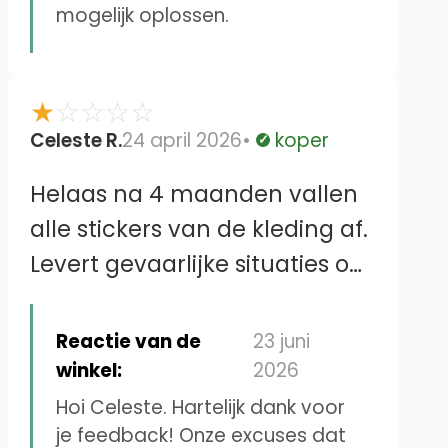
mogelijk oplossen.
★
☆
☆
☆
☆
Celeste R.
24 april 2026
koper
Geverifieerd
Helaas na 4 maanden vallen
alle stickers van de kleding af.
Levert gevaarlijke situaties op
zoals losse stickers in het
bedje, die de baby in het
Reactie van de
23 juni
mondje wil stoppen
winkel:
2026
Hoi Celeste. Hartelijk dank voor
je feedback! Onze excuses dat