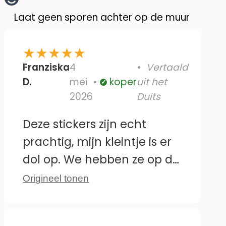
Laat geen sporen achter op de muur
★
★
★
★
★
Franziska
4
Vertaald
D.
mei
koper
uit het
Geverifieerd
2026
Duits
Deze stickers zijn echt
prachtig, mijn kleintje is er
dol op. We hebben ze op de
tegels bij de commode
Origineel tonen
geplakt. Ze zijn ook
makkelijk te verwijderen en