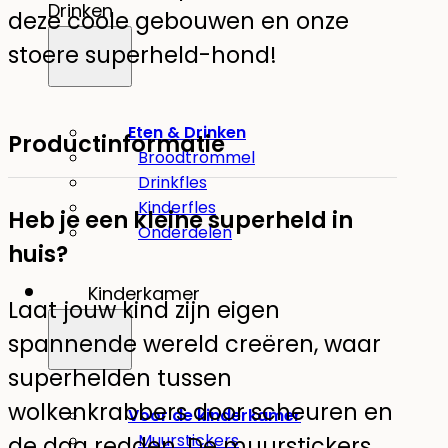
Drinken
deze coole gebouwen en onze
stoere superheld-hond!
Eten & Drinken
Productinformatie
Broodtrommel
Drinkfles
Kinderfles
Heb je een kleine superheld in
Onderdelen
huis?
Kinderkamer
Laat jouw kind zijn eigen
spannende wereld creëren, waar
superhelden tussen
wolkenkrabbers door scheuren en
Voor de kinderkamer
Muurstickers
de dag redden. De muurstickers