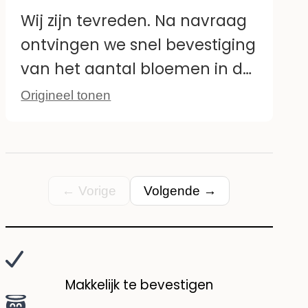
hoe lang ze meegaan of hoe
Wij zijn tevreden. Na navraag
gemakkelijk ze te verwijderen
ontvingen we snel bevestiging
zijn.
van het aantal bloemen in de
set. Tot nu toe hechten ze zich
Origineel tonen
zoals beschreven en zien ze
eruit zoals op de foto.
← Vorige
Volgende →
Makkelijk te bevestigen