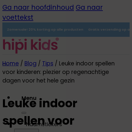
Ga naar hoofdinhoud
Ga naar
voettekst
Zomersale! 20% korting op alle producten
Gratis verzending op al
Home
/
Blog
/
Tips
/
Leuke indoor spellen
voor kinderen: plezier op regenachtige
dagen voor het hele gezin
Menu
Leuke indoor
0
spellen voor
Naamstickers