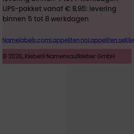
UPS-pakket vanaf € 8,95: levering
binnen 5 tot 8 werkdagen
Namelabels.com
Lappeliten.no
Lappeliten.se
Kle
© 2026, Kleberli Namensaufkleber GmbH