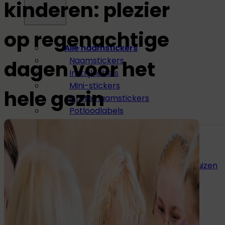
kinderen: plezier
op regenachtige
Alle naamstickers
Naamstickers
dagen voor het
Instrijklabels
Mini-stickers
hele gezin
Grote naamstickers
Potloodlabels
Andere toepassingen:
Naamstickers voor gereedschap
Naamstickers voor verzorgingshuizen
Eten
&