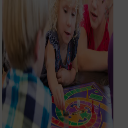
Drinken
Eten & Drinken
Broodtrommel
Drinkfles
Kinderfles
Onderdelen
Kinderkamer
Voor de kinderkamer
Muurstickers