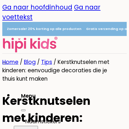
Ga naar hoofdinhoud
Ga naar
voettekst
Zomersale! 20% korting op alle producten
Gratis verzending op al
Home
/
Blog
/
Tips
/
Kerstknutselen met
kinderen: eenvoudige decoraties die je
thuis kunt maken
Menu
Kerstknutselen
0
met kinderen:
Naamstickers