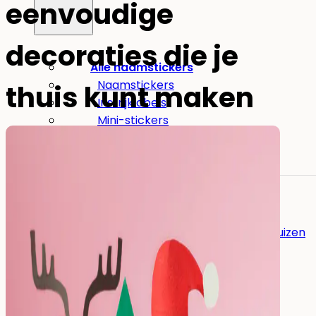
eenvoudige
decoraties die je
Alle naamstickers
Naamstickers
thuis kunt maken
Instrijklabels
Mini-stickers
Grote naamstickers
Potloodlabels
Andere toepassingen:
Naamstickers voor gereedschap
Naamstickers voor verzorgingshuizen
Eten
&