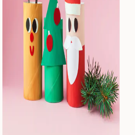
Drinken
Eten & Drinken
Broodtrommel
Drinkfles
Kinderfles
Onderdelen
Kinderkamer
Voor de kinderkamer
Muurstickers