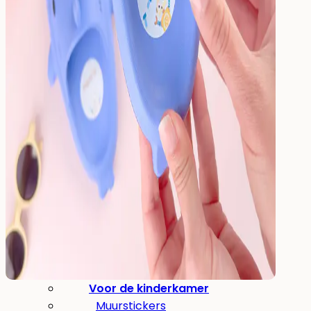
Drinken
Eten & Drinken
Broodtrommel
Drinkfles
Kinderfles
Onderdelen
Kinderkamer
Voor de kinderkamer
Muurstickers