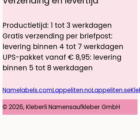
Verzending en levertijd
Productietijd: 1 tot 3 werkdagen
Gratis verzending per briefpost:
levering binnen 4 tot 7 werkdagen
UPS-pakket vanaf € 8,95: levering
binnen 5 tot 8 werkdagen
Namelabels.com
Lappeliten.no
Lappeliten.se
Kle
© 2026, Kleberli Namensaufkleber GmbH