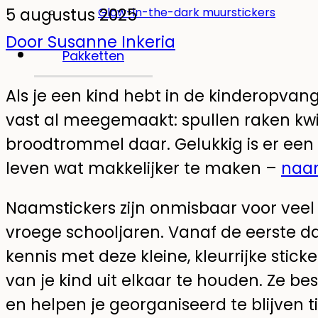
5 augustus 2025
Glow-in-the-dark muurstickers
Door Susanne Inkeria
Pakketten
Als je een kind hebt in de kinderopvang
vast al meegemaakt: spullen raken kwijt
broodtrommel daar. Gelukkig is er ee
leven wat makkelijker te maken –
naam
Naamstickers zijn onmisbaar voor veel 
vroege schooljaren. Vanaf de eerste
kennis met deze kleine, kleurrijke stick
van je kind uit elkaar te houden. Ze be
en helpen je georganiseerd te blijven t