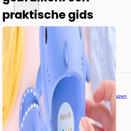
praktische gids
Alle naamstickers
Naamstickers
Instrijklabels
Mini-stickers
Grote naamstickers
Potloodlabels
Andere toepassingen:
Naamstickers voor gereedschap
Naamstickers voor verzorgingshuizen
Eten
&