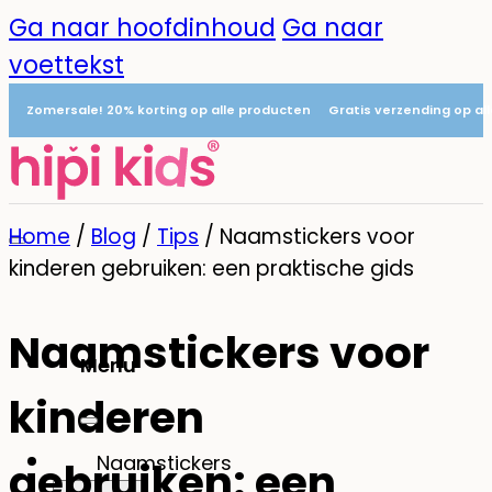
Ga naar hoofdinhoud
Ga naar
voettekst
Zomersale! 20% korting op alle producten
Gratis verzending op al
Home
/
Blog
/
Tips
/
Naamstickers voor
kinderen gebruiken: een praktische gids
Naamstickers voor
Menu
kinderen
0
Naamstickers
gebruiken: een