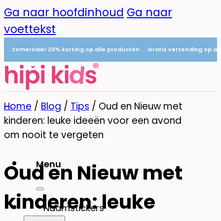
Ga naar hoofdinhoud
Ga naar
voettekst
Zomersale! 20% korting op alle producten
Gratis verzending op al
Home
/
Blog
/
Tips
/
Oud en Nieuw met
kinderen: leuke ideeën voor een avond
om nooit te vergeten
Menu
Oud en Nieuw met
0
kinderen: leuke
Naamstickers