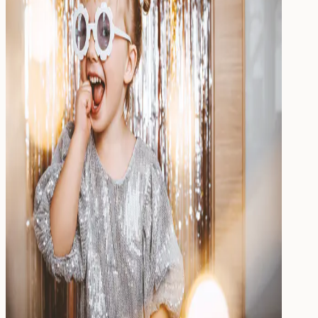
Drinken
Eten & Drinken
Broodtrommel
Drinkfles
Kinderfles
Onderdelen
Kinderkamer
Voor de kinderkamer
Muurstickers