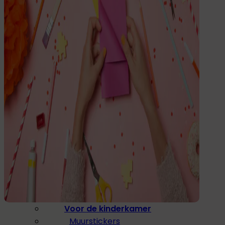
Drinken
Eten & Drinken
Broodtrommel
Drinkfles
Kinderfles
Onderdelen
Kinderkamer
Voor de kinderkamer
Muurstickers