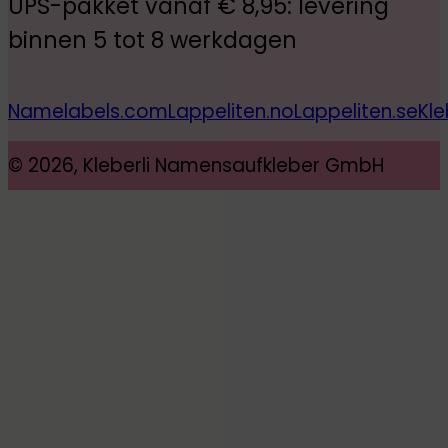
UPS-pakket vanaf € 8,95: levering
binnen 5 tot 8 werkdagen
Namelabels.com
Lappeliten.no
Lappeliten.se
Kle
© 2026, Kleberli Namensaufkleber GmbH