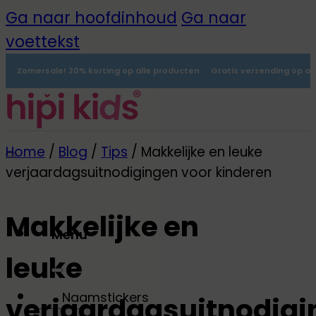
Ga naar hoofdinhoud
Ga naar
voettekst
Zomersale! 20% korting op alle producten
Gratis verzending op al
Home
/
Blog
/
Tips
/
Makkelijke en leuke
verjaardagsuitnodigingen voor kinderen
Makkelijke en
Menu
leuke
0
Naamstickers
verjaardagsuitnodig