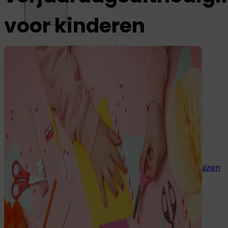
voor kinderen
Alle naamstickers
Naamstickers
Instrijklabels
Mini-stickers
Grote naamstickers
Potloodlabels
Andere toepassingen:
Naamstickers voor gereedschap
Naamstickers voor verzorgingshuizen
Eten
&