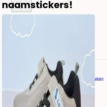
naamstickers!
Alle naamstickers
Naamstickers
Instrijklabels
Mini-stickers
Grote naamstickers
Potloodlabels
Andere toepassingen:
Naamstickers voor gereedschap
Naamstickers voor verzorgingshuizen
Eten
&