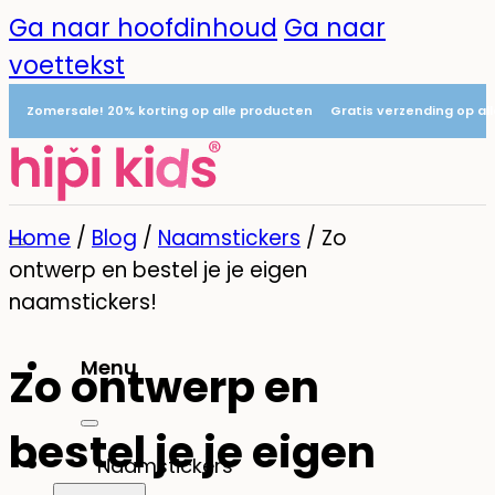
Ga naar hoofdinhoud
Ga naar
voettekst
Zomersale! 20% korting op alle producten
Gratis verzending op al
Home
/
Blog
/
Naamstickers
/
Zo
ontwerp en bestel je je eigen
naamstickers!
Menu
Zo ontwerp en
0
bestel je je eigen
Naamstickers