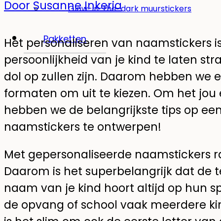
Door Susanne Inkeria
Glow-in-the-dark muurstickers
Pakketten
Het personaliseren van naamstickers is
persoonlijkheid van je kind te laten str
dol op zullen zijn. Daarom hebben we 
formaten om uit te kiezen. Om het jou 
hebben we de belangrijkste tips op een
naamstickers te ontwerpen!
Met gepersonaliseerde naamstickers raa
Daarom is het superbelangrijk dat de te
naam van je kind hoort altijd op hun s
de opvang of school vaak meerdere ki