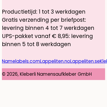
Productietijd: 1 tot 3 werkdagen
Gratis verzending per briefpost:
levering binnen 4 tot 7 werkdagen
UPS-pakket vanaf € 8,95: levering
binnen 5 tot 8 werkdagen
Namelabels.com
Lappeliten.no
Lappeliten.se
Kle
© 2026, Kleberli Namensaufkleber GmbH