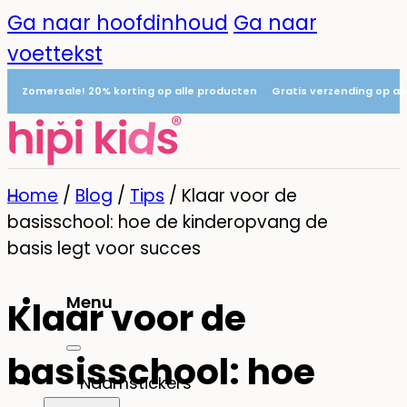
Ga naar hoofdinhoud
Ga naar
voettekst
Zomersale! 20% korting op alle producten
Gratis verzending op al
Home
/
Blog
/
Tips
/
Klaar voor de
basisschool: hoe de kinderopvang de
basis legt voor succes
Menu
Klaar voor de
0
basisschool: hoe
Naamstickers