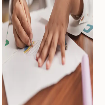
Drinken
Eten & Drinken
Broodtrommel
Drinkfles
Kinderfles
Onderdelen
Kinderkamer
Voor de kinderkamer
Muurstickers