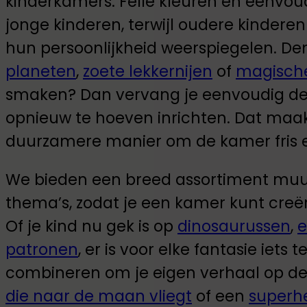
kinderkamers. Felle kleuren en eenvou
jonge kinderen, terwijl oudere kindere
hun persoonlijkheid weerspiegelen. De
planeten
,
zoete lekkernijen
of
magisch
smaken? Dan vervang je eenvoudig de 
opnieuw te hoeven inrichten. Dat maa
duurzamere manier om de kamer fris e
We bieden een breed assortiment muur
thema’s, zodat je een kamer kunt creë
Of je kind nu gek is op
dinosaurussen
,
e
patronen
, er is voor elke fantasie iets
combineren om je eigen verhaal op de 
die naar de maan vliegt
of een
superhe