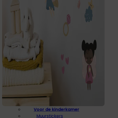
Drinken
Eten & Drinken
Broodtrommel
Drinkfles
Kinderfles
Onderdelen
Kinderkamer
Voor de kinderkamer
Muurstickers