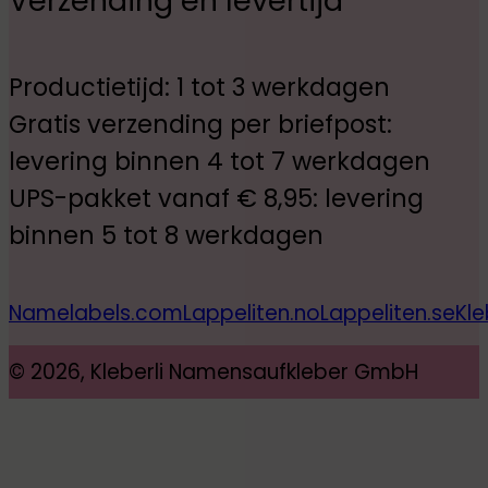
Verzending en levertijd
Productietijd: 1 tot 3 werkdagen
Gratis verzending per briefpost:
levering binnen 4 tot 7 werkdagen
UPS-pakket vanaf € 8,95: levering
binnen 5 tot 8 werkdagen
Namelabels.com
Lappeliten.no
Lappeliten.se
Kle
© 2026, Kleberli Namensaufkleber GmbH