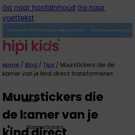
Ga naar hoofdinhoud
Ga naar
voettekst
Zomersale! 20% korting op alle producten
Gratis verzending op al
Home
/
Blog
/
Tips
/
Muurstickers die de
kamer van je kind direct transformeren
Muurstickers die
Menu
de kamer van je
0
Naamstickers
kind direct