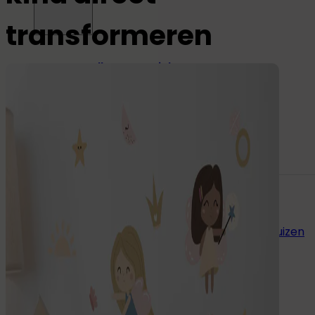
transformeren
Alle naamstickers
Naamstickers
Instrijklabels
Mini-stickers
Grote naamstickers
Potloodlabels
Andere toepassingen:
Naamstickers voor gereedschap
Naamstickers voor verzorgingshuizen
Eten
&